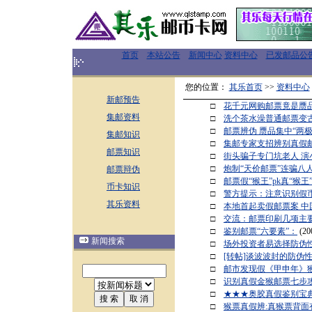
首页
本站公告
新闻中心
资料中心
已发邮品公
您的位置：
其乐首页
>>
资料中心
新邮预告
□
花千元网购邮票竟是赝
集邮资料
□
洗个茶水澡普通邮票变
□
邮票辨伪 赝品集中“两
集邮知识
□
集邮专家支招辨别真假
邮票知识
□
街头骗子专门坑老人 演
□
炮制“天价邮票”连骗八
邮票辩伪
□
邮票假“猴王”pk真“猴王
币卡知识
□
警方提示：注意识别假币
其乐资料
□
本地首起卖假邮票案 中
□
交流：邮票印刷几项主
□
鉴别邮票“六要素”：
(20
新闻搜索
□
场外投资者易选择防伪
□
[转帖]谈波波封的防伪性
□
邮市发现假《甲申年》
□
识别真假金猴邮票七步
□
★★★奥胶真假鉴别宝
□
猴票真假辨:真猴票背面