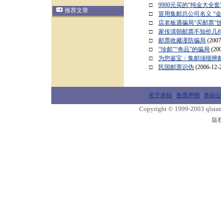
□
9900元买的“纯金大全
推荐文章
□
冒用集邮总公司名义 “
□
店老板遇骗局“买邮票”
□
家传清朝邮票不知价几
□
邮票收藏谨防骗局
(2007
□
“珍邮”“奇品”的骗局
(20
□
为您鉴宝：集邮须细辨
□
民国邮票识伪
(2006-12-2
关于本站
|
免责声明
|
本站
Copyright © 1999-2003 qlstam
版