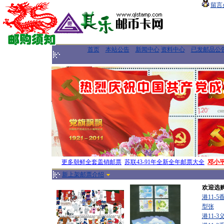
留言
首页
本站公告
新闻中心
资料中心
已发邮品公
更多朝鲜全套盖销邮票
苏联43-91年全新全年邮票大全
邓小
新上架邮票介绍
欢迎选
港11-
型张
港11-