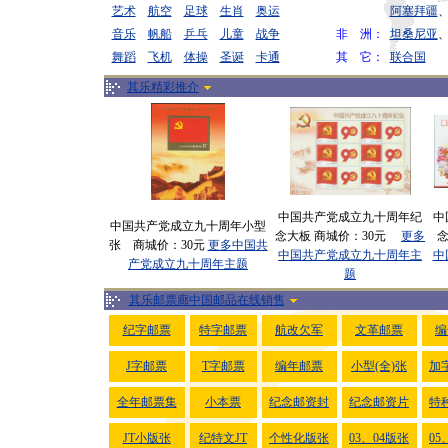
艺术
航空
足球
生肖
奥运
阿塞拜疆
音乐
帆船
乒乓
儿童
战争
非 洲：
坦桑尼亚
舞蹈
飞机
体操
圣诞
卡通
其 它：
联合国
其乐精彩推介
中国共产党成立九十周年纪
中
中国共产党成立九十周年小型
念大板 商城价：30元
更多
张 商城价：30元
更多中国共
中国共产党成立九十周年主
中
产党成立九十周年主题
题
其乐邮票廊中国邮品在线销售
纪字邮票
特字邮票
航改欠军
文革邮票
编
J字邮票
T字邮票
编年邮票
小型(全)张
加
全年邮票集
小本票
纪念邮资封
纪念邮资片
特
JT小版张
纪特文JT
个性化版张
03、04版张
05