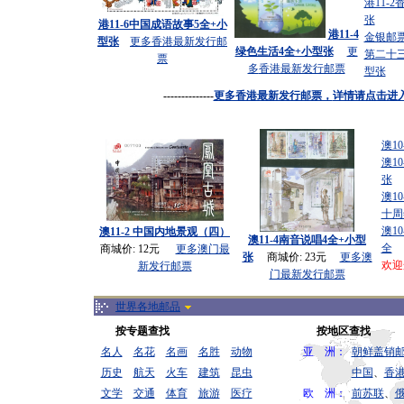
港11-
张
港11-6中国成语故事5全+小
港11-4
金银邮
型张
更多香港最新发行邮
绿色生活4全+小型张
更
第二十
票
多
香港最新发行邮票
型张
--------------
更多香港最新发行邮票，
详情请点击进
澳10
澳1
张
澳1
十周
澳10
澳11-2 中国内地景观（四）
澳11-4南音说唱4全+小型
全
商城价: 12元
更多
澳门最
张
商城价: 23元
更多
澳
欢迎
新发行邮票
门最新发行邮票
世界各地邮品
按专题查找
按地区查找
名人
名花
名画
名胜
动物
亚 洲：
朝鲜盖销
历史
航天
火车
建筑
昆虫
中国
、
香
文学
交通
体育
旅游
医疗
欧 洲：
前苏联
、