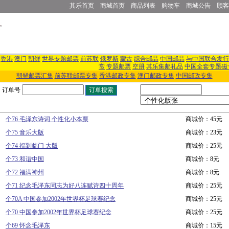
其乐首页
商城首页
商品列表
购物车
商城公告
顾客
香港
澳门
朝鲜
世界专题邮票
前苏联
俄罗斯
蒙古
综合邮品
中国邮品
与中国联合发行
赏
专题邮票
空册
其乐集邮礼品
中国全套专题磁
朝鲜邮票汇集
前苏联邮票专集
香港邮政专集
澳门邮政专集
中国邮政专集
订单号
个76 毛泽东诗词 个性化小本票
商城价：45元
个75 音乐大版
商城价：23元
个74 福到临门 大版
商城价：25元
个73 和谐中国
商城价：8元
个72 福满神州
商城价：8元
个71 纪念毛泽东同志为好八连赋诗四十周年
商城价：25元
个70A 中国参加2002年世界杯足球赛纪念
商城价：25元
个70 中国参加2002年世界杯足球赛纪念
商城价：25元
个69 怀念毛泽东
商城价：15元