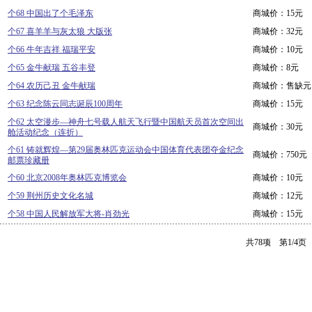
个68 中国出了个毛泽东
商城价：15元
个67 喜羊羊与灰太狼 大版张
商城价：32元
个66 牛年吉祥 福瑞平安
商城价：10元
个65 金牛献瑞 五谷丰登
商城价：8元
个64 农历己丑 金牛献瑞
商城价：售缺元
个63 纪念陈云同志诞辰100周年
商城价：15元
个62 太空漫步—神舟七号载人航天飞行暨中国航天员首次空间出
商城价：30元
舱活动纪念（连折）
个61 铸就辉煌—第29届奥林匹克运动会中国体育代表团夺金纪念
商城价：750元
邮票珍藏册
个60 北京2008年奥林匹克博览会
商城价：10元
个59 荆州历史文化名城
商城价：12元
个58 中国人民解放军大将-肖劲光
商城价：15元
共78项 第1/4