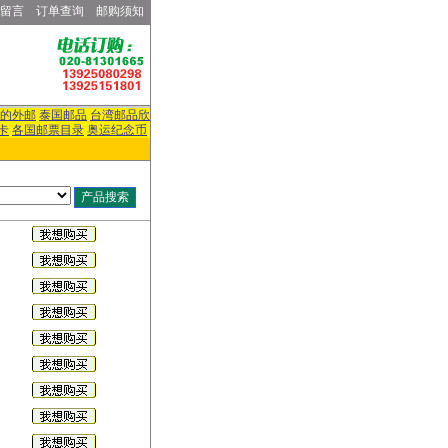
留言
订单查询
邮购须知
的外邮
泰国邮品
台湾邮品欣
卡
各国邮票目录
奥运纪念币