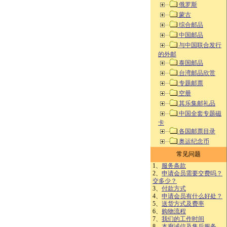
俄罗斯
蒙古
综合邮品
中国邮品
与中国联合发行
的外邮
泰国邮品
台湾邮品欣赏
专题邮票
空册
其乐集邮礼品
中国全套专题磁
卡
各国邮票目录
奥运纪念币
常见问题
1、
服务条款
2、
申请会员需要交费吗？
交多少？
3、
付款方式
4、
申请会员有什么好处？
5、
送货方式及费率
6、
购物流程
7、
我们的工作时间
8、
本廊诚信及售后服务