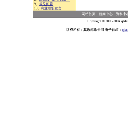
9、
常见问题
10、
商业联盟宣言
网站首页
新闻中心
资料中
Copyright © 2003-2004 qlsta
版权所有：其乐邮币卡网 电子信箱：
qls