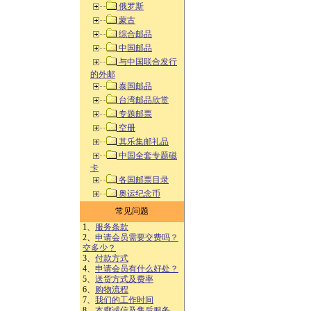
俄罗斯
蒙古
综合邮品
中国邮品
与中国联合发行
的外邮
泰国邮品
台湾邮品欣赏
专题邮票
空册
其乐集邮礼品
中国全套专题磁
卡
各国邮票目录
奥运纪念币
常见问题
1、
服务条款
2、
申请会员需要交费吗？
交多少？
3、
付款方式
4、
申请会员有什么好处？
5、
送货方式及费率
6、
购物流程
7、
我们的工作时间
8、
本廊诚信及售后服务