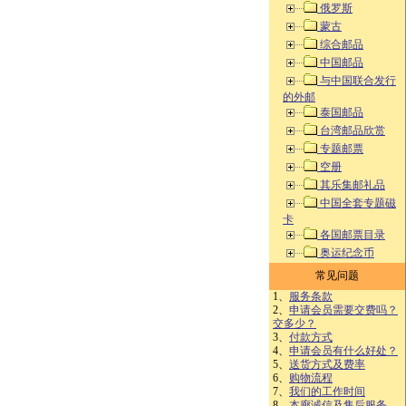
俄罗斯
蒙古
综合邮品
中国邮品
与中国联合发行
的外邮
泰国邮品
台湾邮品欣赏
专题邮票
空册
其乐集邮礼品
中国全套专题磁
卡
各国邮票目录
奥运纪念币
常见问题
1、
服务条款
2、
申请会员需要交费吗？
交多少？
3、
付款方式
4、
申请会员有什么好处？
5、
送货方式及费率
6、
购物流程
7、
我们的工作时间
8、
本廊诚信及售后服务