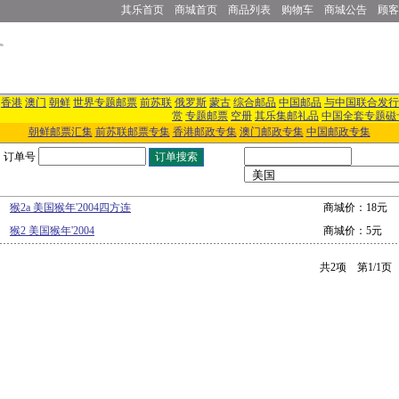
其乐首页
商城首页
商品列表
购物车
商城公告
顾客
香港
澳门
朝鲜
世界专题邮票
前苏联
俄罗斯
蒙古
综合邮品
中国邮品
与中国联合发行
赏
专题邮票
空册
其乐集邮礼品
中国全套专题磁
朝鲜邮票汇集
前苏联邮票专集
香港邮政专集
澳门邮政专集
中国邮政专集
订单号
猴2a 美国猴年'2004四方连
商城价：18元
猴2 美国猴年'2004
商城价：5元
共2项 第1/1