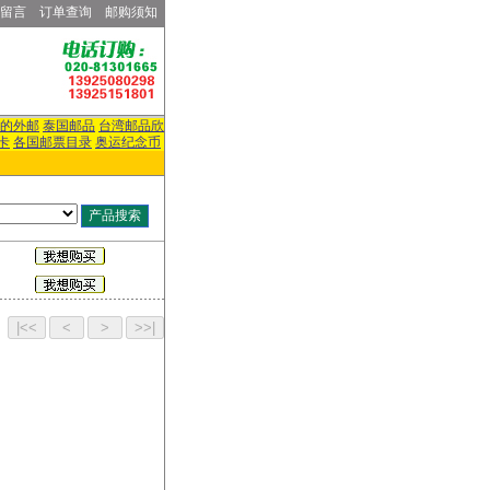
留言
订单查询
邮购须知
的外邮
泰国邮品
台湾邮品欣
卡
各国邮票目录
奥运纪念币
页