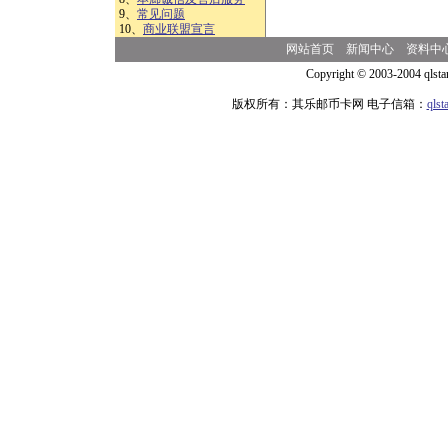
9、
常见问题
10、
商业联盟宣言
网站首页
新闻中心
资料中
Copyright © 2003-2004 qlsta
版权所有：其乐邮币卡网 电子信箱：
qls