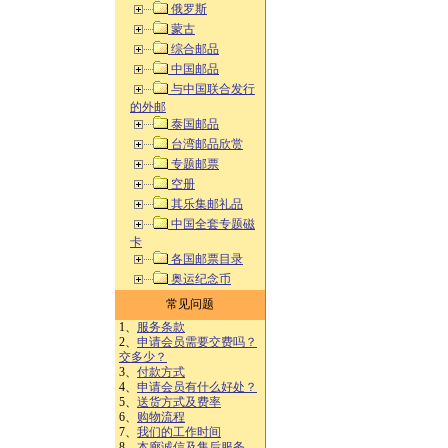
俄罗斯
蒙古
综合邮品
中国邮品
与中国联合发行
的外邮
泰国邮品
台湾邮品欣赏
专题邮票
空册
其乐集邮礼品
中国全套专题磁
卡
各国邮票目录
奥运纪念币
常见问题
1、
服务条款
2、
申请会员需要交费吗？
交多少？
3、
付款方式
4、
申请会员有什么好处？
5、
送货方式及费率
6、
购物流程
7、
我们的工作时间
8、
本廊诚信及售后服务