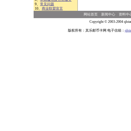
9、
常见问题
10、
商业联盟宣言
网站首页
新闻中心
资料中
Copyright © 2003-2004 qlsta
版权所有：其乐邮币卡网 电子信箱：
qls