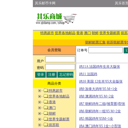
其乐邮币卡网
其乐首
特惠超市
世界各地邮品
香港
澳门
朝鲜
世界专题邮票
前苏
朝鲜邮票汇集
前苏联邮票专
会员登陆
订单号
用户
:
鸡11A 法国鸡年生肖大版张
密码
:
鸡11 法国鸡
鸡10 美国 12生肖'05大全版张
商品分类
鸡9 加拿大鸡年'05 M+1全
特惠超市
世界各地邮品
鸡8 澳洲鸡年'05 M+2全
香港
鸡7 朝鲜鸡年二组(雏育图)型张
澳门
鸡6 朝鲜鸡年一组'05 M+2全
朝鲜
鸡5 韩国鸡年'05M+1全
世界专题邮票
前苏联
鸡4 澳门鸡年'05 1全+小型张