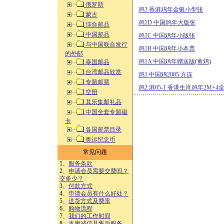
俄罗斯
鸡3 香港鸡年金银小型张
蒙古
鸡1D 中国鸡年大版张
综合邮品
中国邮品
鸡1C 中国鸡年小版张
与中国联合发行
鸡1B 中国鸡年小本票
的外邮
鸡1A 中国鸡年赠送版(黄鸡)
泰国邮品
台湾邮品欣赏
鸡1 中国鸡2005 方连
专题邮票
鸡2 港05-1 香港生肖鸡年2M+4
空册
其乐集邮礼品
中国全套专题磁
卡
各国邮票目录
奥运纪念币
常见问题
1、
服务条款
2、
申请会员需要交费吗？
交多少？
3、
付款方式
4、
申请会员有什么好处？
5、
送货方式及费率
6、
购物流程
7、
我们的工作时间
8、
本廊诚信及售后服务