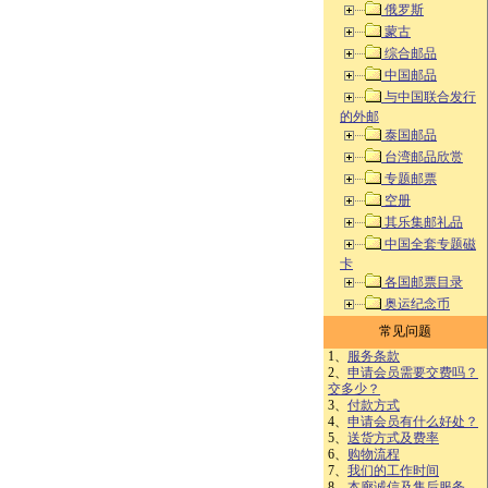
俄罗斯
蒙古
综合邮品
中国邮品
与中国联合发行
的外邮
泰国邮品
台湾邮品欣赏
专题邮票
空册
其乐集邮礼品
中国全套专题磁
卡
各国邮票目录
奥运纪念币
常见问题
1、
服务条款
2、
申请会员需要交费吗？
交多少？
3、
付款方式
4、
申请会员有什么好处？
5、
送货方式及费率
6、
购物流程
7、
我们的工作时间
8、
本廊诚信及售后服务