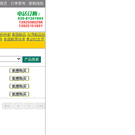
留言
订单查询
邮购须知
的外邮
泰国邮品
台湾邮品欣
卡
各国邮票目录
奥运纪念币
页