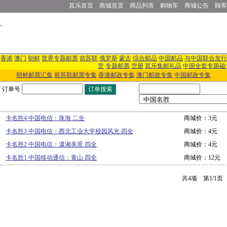
其乐首页
商城首页
商品列表
购物车
商城公告
顾客
香港
澳门
朝鲜
世界专题邮票
前苏联
俄罗斯
蒙古
综合邮品
中国邮品
与中国联合发行
赏
专题邮票
空册
其乐集邮礼品
中国全套专题磁
朝鲜邮票汇集
前苏联邮票专集
香港邮政专集
澳门邮政专集
中国邮政专集
订单号
卡名胜4 中国电信：珠海 二全
商城价：3元
卡名胜3 中国电信：西北工业大学校园风光 四全
商城价：4元
卡名胜2 中国电信：潇湘美景 四全
商城价：4元
卡名胜1 中国移动通信：黄山 四全
商城价：12元
共4项 第1/1