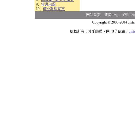
9、
常见问题
10、
商业联盟宣言
网站首页
新闻中心
资料中
Copyright © 2003-2004 qlsta
版权所有：其乐邮币卡网 电子信箱：
qls