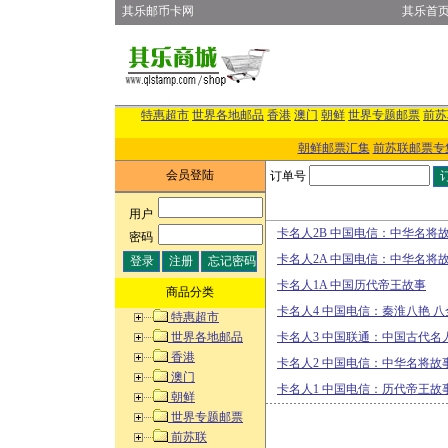
其乐邮币卡网
其乐首
特惠超市
世界各地邮品
香港
澳门
朝鲜
世界专题邮票
前苏
朝鲜邮票汇集
前苏联邮票专
会员登陆
订单号
用户
:
卡名人2B 中国电信：中华名将
密码
:
卡名人2A 中国电信：中华名将
卡名人1A 中国历代帝王故事
商品分类
卡名人4 中国电信：秦淮八艳 八
特惠超市
世界各地邮品
卡名人3 中国联通：中国古代名
香港
卡名人2 中国电信：中华名将故
澳门
卡名人1 中国电信：历代帝王故
朝鲜
世界专题邮票
前苏联