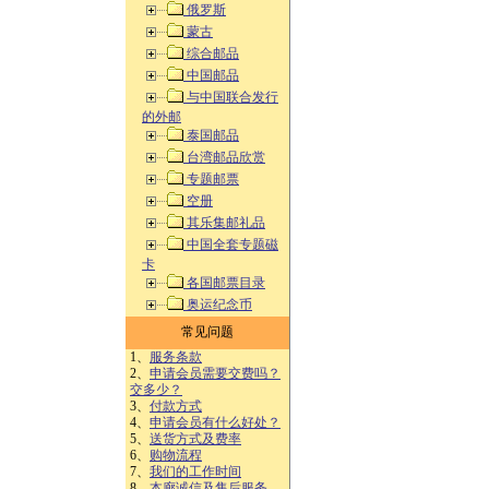
俄罗斯
蒙古
综合邮品
中国邮品
与中国联合发行
的外邮
泰国邮品
台湾邮品欣赏
专题邮票
空册
其乐集邮礼品
中国全套专题磁
卡
各国邮票目录
奥运纪念币
常见问题
1、
服务条款
2、
申请会员需要交费吗？
交多少？
3、
付款方式
4、
申请会员有什么好处？
5、
送货方式及费率
6、
购物流程
7、
我们的工作时间
8、
本廊诚信及售后服务