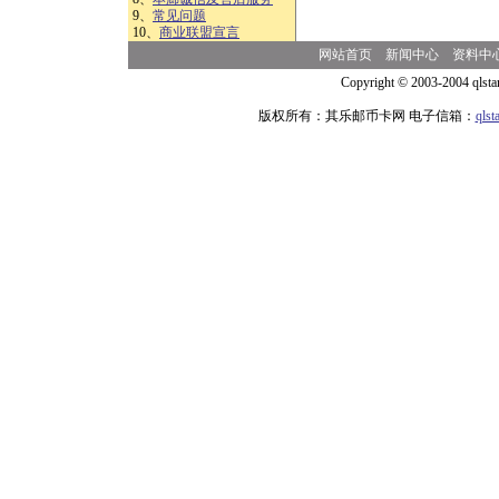
9、
常见问题
10、
商业联盟宣言
网站首页
新闻中心
资料中
Copyright © 2003-2004 qlsta
版权所有：其乐邮币卡网 电子信箱：
qls