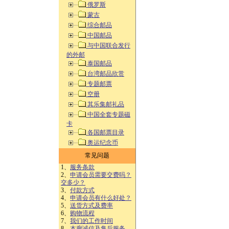
俄罗斯
蒙古
综合邮品
中国邮品
与中国联合发行
的外邮
泰国邮品
台湾邮品欣赏
专题邮票
空册
其乐集邮礼品
中国全套专题磁
卡
各国邮票目录
奥运纪念币
常见问题
1、
服务条款
2、
申请会员需要交费吗？
交多少？
3、
付款方式
4、
申请会员有什么好处？
5、
送货方式及费率
6、
购物流程
7、
我们的工作时间
8、
本廊诚信及售后服务