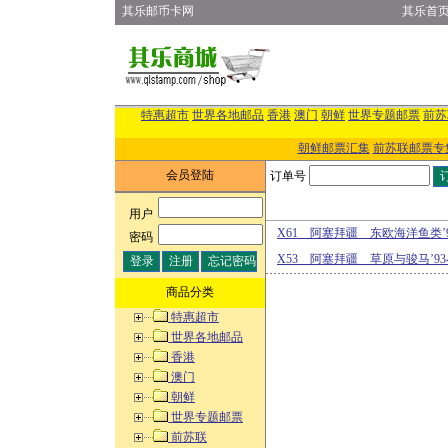
其乐邮币卡网
其乐首
特惠超市
世界各地邮品
香港
澳门
朝鲜
世界专题邮票
前苏
朝鲜邮票汇集
前苏联邮票专
会员登陆
订单号
用户
:
X61 阿塞拜疆 东欧海洋鱼类’
密码
:
X53 阿塞拜疆 草原与骏马’9
商品分类
特惠超市
世界各地邮品
香港
澳门
朝鲜
世界专题邮票
前苏联