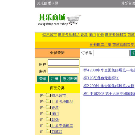
其乐邮币卡网
其乐首
特惠超市
世界各地邮品
香港
澳门
朝鲜
世界专题邮票
前苏
朝鲜邮票汇集
前苏联邮票专
会员登陆
订单号
用户
:
样4 2008中华全国集邮展览—南
密码
:
样3 长征叠色无齿样张
样2 2006中华全国集邮展览-太原
商品分类
样1 中国2003 第十六届亚洲国
特惠超市
世界各地邮品
香港
澳门
朝鲜
世界专题邮票
前苏联