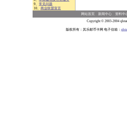
9、
常见问题
10、
商业联盟宣言
网站首页
新闻中心
资料中
Copyright © 2003-2004 qlsta
版权所有：其乐邮币卡网 电子信箱：
qls