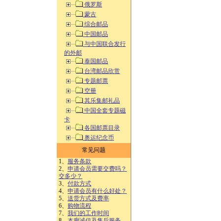
俄罗斯
蒙古
综合邮品
中国邮品
与中国联合发行
的外邮
泰国邮品
台湾邮品欣赏
专题邮票
空册
其乐集邮礼品
中国全套专题磁
卡
各国邮票目录
奥运纪念币
常见问题
1、
服务条款
2、
申请会员需要交费吗？
交多少？
3、
付款方式
4、
申请会员有什么好处？
5、
送货方式及费率
6、
购物流程
7、
我们的工作时间
8、
本廊诚信及售后服务