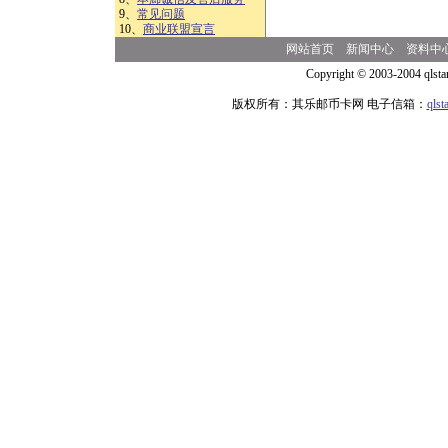
9、
常见问题
10、
商业联盟宣言
网站首页
新闻中心
资料中
Copyright © 2003-2004 qlsta
版权所有：其乐邮币卡网 电子信箱：
qls