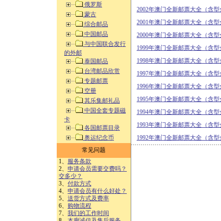
俄罗斯
2002年澳门全新邮票大全（含
蒙古
2001年澳门全新邮票大全（含
综合邮品
中国邮品
2000年澳门全新邮票大全（含
与中国联合发行
1999年澳门全新邮票大全（含
的外邮
1998年澳门全新邮票大全（含
泰国邮品
台湾邮品欣赏
1997年澳门全新邮票大全（含
专题邮票
1996年澳门全新邮票大全（含
空册
1995年澳门全新邮票大全（含
其乐集邮礼品
中国全套专题磁
1994年澳门全新邮票大全（含
卡
1993年澳门全新邮票大全（含
各国邮票目录
奥运纪念币
1992年澳门全新邮票大全（含
常见问题
1、
服务条款
2、
申请会员需要交费吗？
交多少？
3、
付款方式
4、
申请会员有什么好处？
5、
送货方式及费率
6、
购物流程
7、
我们的工作时间
8、
本廊诚信及售后服务