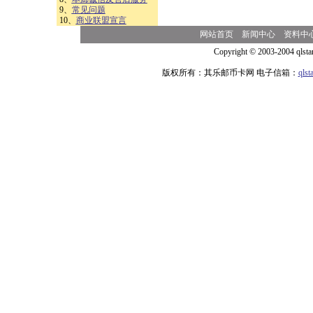
9、
常见问题
10、
商业联盟宣言
网站首页
新闻中心
资料中
Copyright © 2003-2004 qlsta
版权所有：其乐邮币卡网 电子信箱：
qls