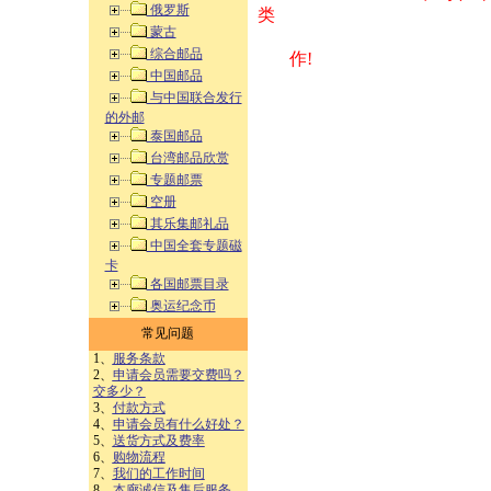
俄罗斯
类 方式告之
蒙古
综合邮品
作!
中国邮品
与中国联合发行
的外邮
泰国邮品
台湾邮品欣赏
专题邮票
空册
其乐集邮礼品
中国全套专题磁
卡
各国邮票目录
奥运纪念币
常见问题
1、
服务条款
2、
申请会员需要交费吗？
交多少？
3、
付款方式
4、
申请会员有什么好处？
5、
送货方式及费率
6、
购物流程
7、
我们的工作时间
8、
本廊诚信及售后服务