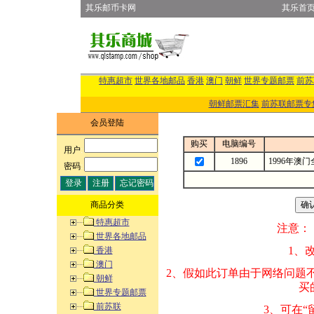
其乐邮币卡网
其乐首
特惠超市
世界各地邮品
香港
澳门
朝鲜
世界专题邮票
前苏
朝鲜邮票汇集
前苏联邮票专
会员登陆
购买
电脑编号
用户
:
1896
1996年澳
密码
:
商品分类
特惠超市
注意：
世界各地邮品
1、改变商品数量
香港
澳门
2、假如此订单由
朝鲜
买的邮品的“商
世界专题邮票
前苏联
3、可在“