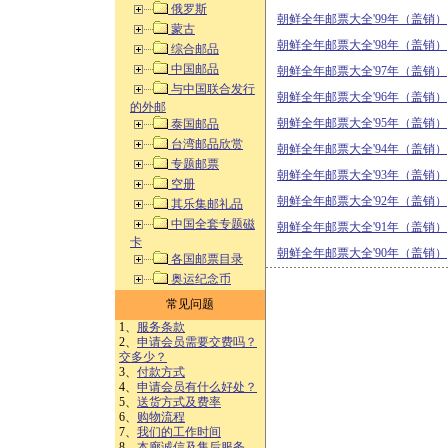
俄罗斯
朝鲜全年邮票大全'99年（盖销）
蒙古
朝鲜全年邮票大全'98年（盖销）
综合邮品
中国邮品
朝鲜全年邮票大全'97年（盖销）
与中国联合发行
朝鲜全年邮票大全'96年（盖销）
的外邮
朝鲜全年邮票大全'95年（盖销）
泰国邮品
台湾邮品欣赏
朝鲜全年邮票大全'94年（盖销）
专题邮票
朝鲜全年邮票大全'93年（盖销）
空册
朝鲜全年邮票大全'92年（盖销）
其乐集邮礼品
中国全套专题磁
朝鲜全年邮票大全'91年（盖销）
卡
朝鲜全年邮票大全'90年（盖销）
各国邮票目录
奥运纪念币
常见问题
1、
服务条款
2、
申请会员需要交费吗？
交多少？
3、
付款方式
4、
申请会员有什么好处？
5、
送货方式及费率
6、
购物流程
7、
我们的工作时间
8、
本廊诚信及售后服务