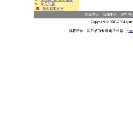
9、
常见问题
10、
商业联盟宣言
网站首页
新闻中心
资料中
Copyright © 2003-2004 qlsta
版权所有：其乐邮币卡网 电子信箱：
qls