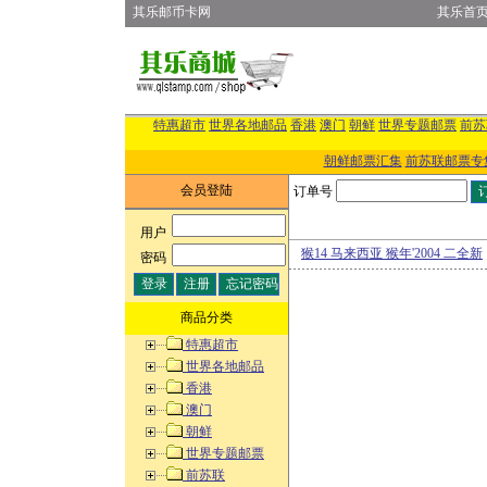
其乐邮币卡网
其乐首
特惠超市
世界各地邮品
香港
澳门
朝鲜
世界专题邮票
前苏
朝鲜邮票汇集
前苏联邮票专
会员登陆
订单号
用户
:
猴14 马来西亚 猴年'2004 二全新
密码
:
商品分类
特惠超市
世界各地邮品
香港
澳门
朝鲜
世界专题邮票
前苏联