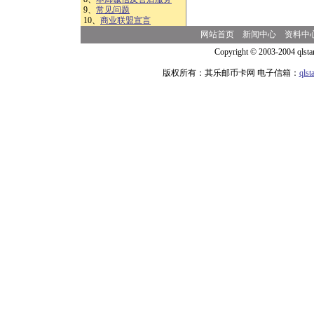
9、
常见问题
10、
商业联盟宣言
网站首页
新闻中心
资料中
Copyright © 2003-2004 qlsta
版权所有：其乐邮币卡网 电子信箱：
qls