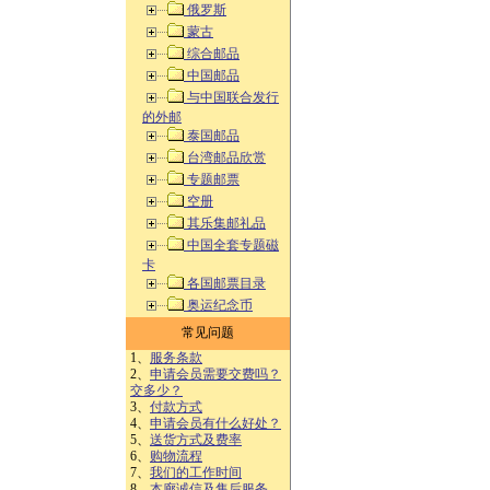
俄罗斯
蒙古
综合邮品
中国邮品
与中国联合发行
的外邮
泰国邮品
台湾邮品欣赏
专题邮票
空册
其乐集邮礼品
中国全套专题磁
卡
各国邮票目录
奥运纪念币
常见问题
1、
服务条款
2、
申请会员需要交费吗？
交多少？
3、
付款方式
4、
申请会员有什么好处？
5、
送货方式及费率
6、
购物流程
7、
我们的工作时间
8、
本廊诚信及售后服务