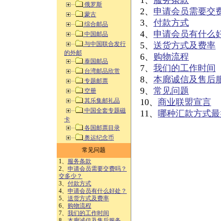
1、
服务条款
俄罗斯
2、
申请会员需要交
蒙古
3、
付款方式
综合邮品
4、
申请会员有什么
中国邮品
与中国联合发行
5、
送货方式及费率
的外邮
6、
购物流程
泰国邮品
7、
我们的工作时间
台湾邮品欣赏
8、
本廊诚信及售后
专题邮票
9、
常见问题
空册
其乐集邮礼品
10、
商业联盟宣言
中国全套专题磁
11、
哪种汇款方式最
卡
各国邮票目录
奥运纪念币
常见问题
1、
服务条款
2、
申请会员需要交费吗？
交多少？
3、
付款方式
4、
申请会员有什么好处？
5、
送货方式及费率
6、
购物流程
7、
我们的工作时间
8、
本廊诚信及售后服务