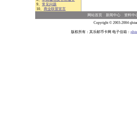
9、
常见问题
10、
商业联盟宣言
网站首页
新闻中心
资料中
Copyright © 2003-2004 qlsta
版权所有：其乐邮币卡网 电子信箱：
qls