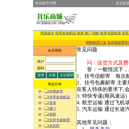
其乐邮币卡网
其乐首
特惠超市
世界各地邮品
香港
澳门
朝鲜
世界专题邮票
前苏
朝鲜邮票汇集
前苏联邮票专
常见问题
会员登陆
用户
:
问：送货方式及费
密码
:
答：一般情况下，采
1、挂号信邮寄 每次邮
2、挂号包裹邮寄 主要
商品分类
在客人特殊的要求下,
特惠超市
3. 特快专递(顺风速运
世界各地邮品
4. 航空运输 通过飞
香港
5. 汽车运输 通过长
澳门
朝鲜
世界专题邮票
其他常见问题：
前苏联