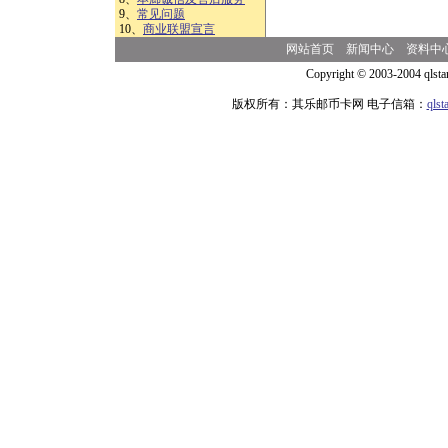
9、
常见问题
10、
商业联盟宣言
网站首页
新闻中心
资料中
Copyright © 2003-2004 qlsta
版权所有：其乐邮币卡网 电子信箱：
qls