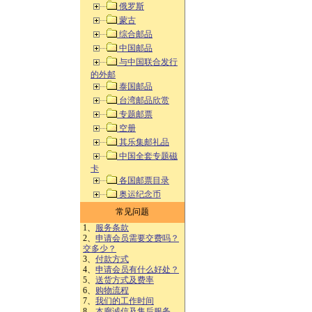
俄罗斯
蒙古
综合邮品
中国邮品
与中国联合发行
的外邮
泰国邮品
台湾邮品欣赏
专题邮票
空册
其乐集邮礼品
中国全套专题磁
卡
各国邮票目录
奥运纪念币
常见问题
1、
服务条款
2、
申请会员需要交费吗？
交多少？
3、
付款方式
4、
申请会员有什么好处？
5、
送货方式及费率
6、
购物流程
7、
我们的工作时间
8、
本廊诚信及售后服务