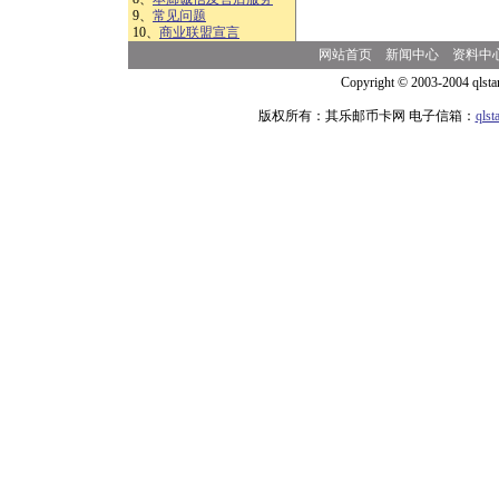
9、
常见问题
10、
商业联盟宣言
网站首页
新闻中心
资料中
Copyright © 2003-2004 qlsta
版权所有：其乐邮币卡网 电子信箱：
qls