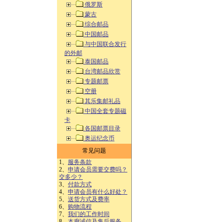
俄罗斯
蒙古
综合邮品
中国邮品
与中国联合发行
的外邮
泰国邮品
台湾邮品欣赏
专题邮票
空册
其乐集邮礼品
中国全套专题磁
卡
各国邮票目录
奥运纪念币
常见问题
1、
服务条款
2、
申请会员需要交费吗？
交多少？
3、
付款方式
4、
申请会员有什么好处？
5、
送货方式及费率
6、
购物流程
7、
我们的工作时间
8、
本廊诚信及售后服务