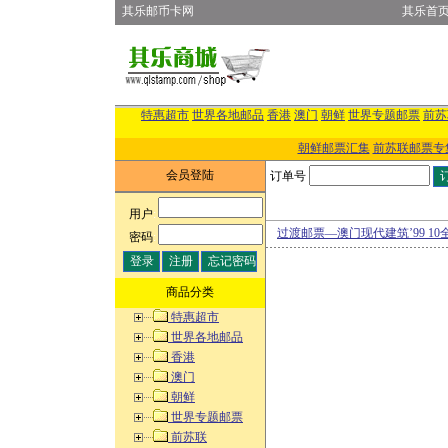
其乐邮币卡网
其乐首
特惠超市
世界各地邮品
香港
澳门
朝鲜
世界专题邮票
前苏
朝鲜邮票汇集
前苏联邮票专
会员登陆
订单号
用户
:
过渡邮票—澳门现代建筑’99 10
密码
:
商品分类
特惠超市
世界各地邮品
香港
澳门
朝鲜
世界专题邮票
前苏联