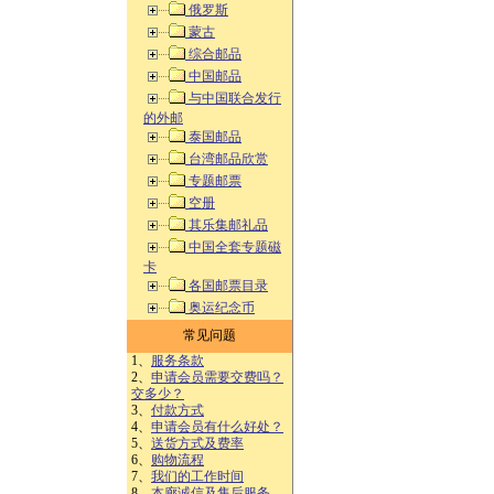
俄罗斯
蒙古
综合邮品
中国邮品
与中国联合发行
的外邮
泰国邮品
台湾邮品欣赏
专题邮票
空册
其乐集邮礼品
中国全套专题磁
卡
各国邮票目录
奥运纪念币
常见问题
1、
服务条款
2、
申请会员需要交费吗？
交多少？
3、
付款方式
4、
申请会员有什么好处？
5、
送货方式及费率
6、
购物流程
7、
我们的工作时间
8、
本廊诚信及售后服务