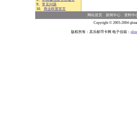
9、
常见问题
10、
商业联盟宣言
网站首页
新闻中心
资料中
Copyright © 2003-2004 qlsta
版权所有：其乐邮币卡网 电子信箱：
qls