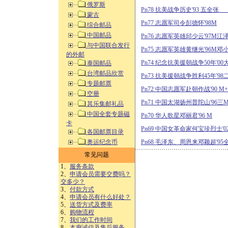
俄罗斯
Pn78 抗美战争历史'9
蒙古
Pn77 志愿军司令彭德怀'98M
综合邮品
中国邮品
Pn76 志愿军英雄邱少云'97M
与中国联合发行
Pn75 志愿军英雄黄继光'96
的外邮
Pn74 纪念抗美援朝战争50年
泰国邮品
台湾邮品欣赏
Pn73 抗美援朝战争胜利45年'98
专题邮票
Pn72 中国志愿军赴朝作战'90
空册
Pn71 中国太湖扬州普陀山'9
其乐集邮礼品
中国全套专题磁
Pn70 华人歌星邓丽君'96 M
卡
Pn69 中国女革命家何宝珍烈士
各国邮票目录
奥运纪念币
Pn68 毛泽东、周恩来邓颖超'95
常见问题
1、
服务条款
2、
申请会员需要交费吗？
交多少？
3、
付款方式
4、
申请会员有什么好处？
5、
送货方式及费率
6、
购物流程
7、
我们的工作时间
8、
本廊诚信及售后服务