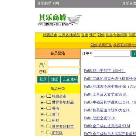
其乐邮币卡网
其乐首
特惠超市
世界各地邮品
香港
澳门
朝鲜
世界专题邮票
前苏
朝鲜邮票汇集
前苏联邮票专
会员登陆
订单号
用户
:
Pn88 邓小平加字（特价）
密码
:
Pn87 二战的坦克火炮飞机
Pn85 地球古今演变'96全张
商品分类
Pn84 土星及天文学家'99 M
特惠超市
世界各地邮品
Pn83 牛顿及其学说'93二全张
香港
Pn82 抗美浴血作战'9
澳门
Pn81 战胜之夜'93 M
朝鲜
Pn80 金日成在坦克战斗'93 M
世界专题邮票
前苏联
Pn79 金日成动员人民军开赴前线'