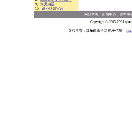
9、
常见问题
10、
商业联盟宣言
网站首页
新闻中心
资料中
Copyright © 2003-2004 qlsta
版权所有：其乐邮币卡网 电子信箱：
qls