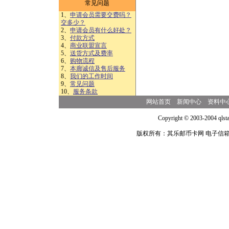
常见问题
1、
申请会员需要交费吗？
交多少？
2、
申请会员有什么好处？
3、
付款方式
4、
商业联盟宣言
5、
送货方式及费率
6、
购物流程
7、
本廊诚信及售后服务
8、
我们的工作时间
9、
常见问题
10、
服务条款
网站首页
新闻中心
资料中
Copyright © 2003-2004 qlsta
版权所有：其乐邮币卡网 电子信