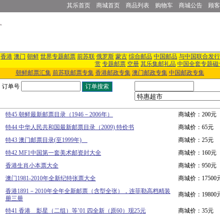
其乐首页
商城首页
商品列表
购物车
商城公告
顾客
香港
澳门
朝鲜
世界专题邮票
前苏联
俄罗斯
蒙古
综合邮品
中国邮品
与中国联合发行
赏
专题邮票
空册
其乐集邮礼品
中国全套专题磁
朝鲜邮票汇集
前苏联邮票专集
香港邮政专集
澳门邮政专集
中国邮政专集
订单号
特45 朝鲜最新邮票目录（1946－2006年）
商城价：200元
特44 中华人民共和国最新邮票目录（2009) 特价书
商城价：65元
特43 澳门邮票目录(至1999年)
商城价：25元
特42 MF1中国第一套美术邮资封大全
商城价：160元
香港生肖小本票大全
商城价：950元
澳门1981-2010年全新纪特张票大全
商城价：17500
香港1891－2010年全年全新邮票（含型全张），连菲勒高档精装
商城价：19800
册三册
特41 香港 影星（二组）等’01 四全新（原60）现25元
商城价：35元