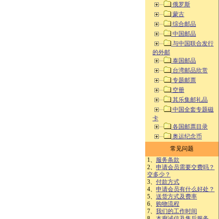
俄罗斯
蒙古
综合邮品
中国邮品
与中国联合发行
的外邮
泰国邮品
台湾邮品欣赏
专题邮票
空册
其乐集邮礼品
中国全套专题磁
卡
各国邮票目录
奥运纪念币
常见问题
1、
服务条款
2、
申请会员需要交费吗？
交多少？
3、
付款方式
4、
申请会员有什么好处？
5、
送货方式及费率
6、
购物流程
7、
我们的工作时间
8、
本廊诚信及售后服务