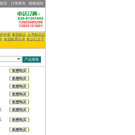
留言
订单查询
邮购须知
的外邮
泰国邮品
台湾邮品欣
卡
各国邮票目录
奥运纪念币
元
元