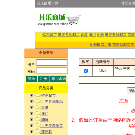
其乐邮币卡网
其乐首
特惠超市
世界各地邮品
香港
澳门
朝鲜
世界专题邮票
前苏
朝鲜邮票汇集
前苏联邮票专
会员登陆
购买
电脑编号
用户
:
特33 中国 
1627
密码
:
商品分类
特惠超市
注意：
世界各地邮品
香港
1、改变商品数量
澳门
朝鲜
2、假如此订单由
世界专题邮票
买的邮品的“商
前苏联