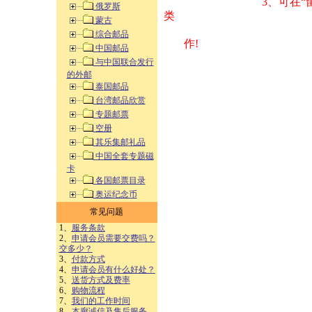
3、可在“
俄罗斯
类 方式告之
蒙古
综合邮品
作!
中国邮品
与中国联合发行
的外邮
泰国邮品
台湾邮品欣赏
专题邮票
空册
其乐集邮礼品
中国全套专题磁
卡
各国邮票目录
奥运纪念币
常见问题
1、
服务条款
2、
申请会员需要交费吗？
交多少？
3、
付款方式
4、
申请会员有什么好处？
5、
送货方式及费率
6、
购物流程
7、
我们的工作时间
8、
本廊诚信及售后服务