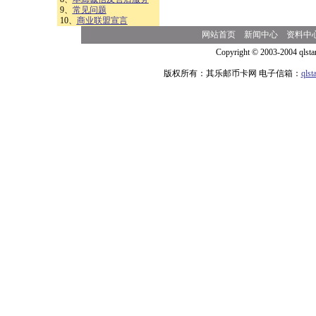
9、
常见问题
10、
商业联盟宣言
网站首页
新闻中心
资料中
Copyright © 2003-2004 qlsta
版权所有：其乐邮币卡网 电子信箱：
qls