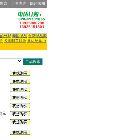
留言
订单查询
邮购须知
的外邮
泰国邮品
台湾邮品欣
卡
各国邮票目录
奥运纪念币
票)元