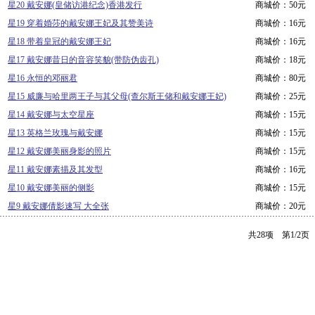
星20 戴安娜(皇储访港纪念)香港发行
商城价：50元
星19 穿着婚莎的戴安娜王妃及其赞美诗
商城价：16元
星18 带着皇冠的戴安娜王妃
商城价：16元
星17 戴安娜昔日的音容笑貌(带防伪齿孔)
商城价：18元
星16 永恒的邓丽君
商城价：80元
星15 威廉与哈里两王子与其父母(查尔斯王储和戴安娜王妃)
商城价：25元
星14 戴安娜与太空星座
商城价：15元
星13 英格兰玫瑰与戴安娜
商城价：15元
星12 戴安娜美丽身影的照片
商城价：15元
星11 戴安娜素描及其发型
商城价：16元
星10 戴安娜美丽的侧影
商城价：15元
星9 戴安娜倩影速写 大全张
商城价：20元
共28项 第1/2