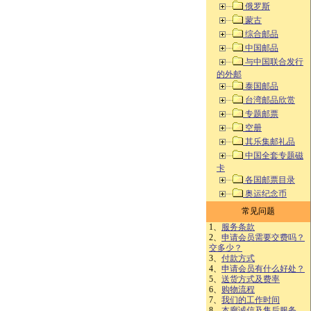
俄罗斯
蒙古
综合邮品
中国邮品
与中国联合发行
的外邮
泰国邮品
台湾邮品欣赏
专题邮票
空册
其乐集邮礼品
中国全套专题磁
卡
各国邮票目录
奥运纪念币
常见问题
1、
服务条款
2、
申请会员需要交费吗？
交多少？
3、
付款方式
4、
申请会员有什么好处？
5、
送货方式及费率
6、
购物流程
7、
我们的工作时间
8、
本廊诚信及售后服务