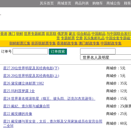
其乐首页
商城首页
商品列表
购物车
商城公告
顾客
香港
澳门
朝鲜
世界专题邮票
前苏联
俄罗斯
蒙古
综合邮品
中国邮品
与中国联合发行
赏
专题邮票
空册
其乐集邮礼品
中国全套专题磁
朝鲜邮票汇集
前苏联邮票专集
香港邮政专集
澳门邮政专集
中国邮政专集
订单号
星27 20位世界明星及其经典电影(下)
商城价：5元
星26 20位世界明星及其经典电影(上)
商城价：5元
星26 黛安娜立体邮票‘1982
商城价：35元
星25 玛利莲梦露 1全
商城价：12元
星24 世界著名摇滚歌星（猫王、披头四、迈克尔杰克逊等）
商城价：15元
星23 戴妃、查尔斯与威廉合照
商城价：25(新
星22 戴安娜的肖像
商城价：25元
星21 戴安娜与英女皇，太后，查尔斯及父亲家族成员在皇宫合照
商城价：60元
二全M