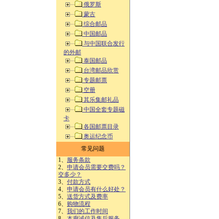
俄罗斯
蒙古
综合邮品
中国邮品
与中国联合发行
的外邮
泰国邮品
台湾邮品欣赏
专题邮票
空册
其乐集邮礼品
中国全套专题磁
卡
各国邮票目录
奥运纪念币
常见问题
1、
服务条款
2、
申请会员需要交费吗？
交多少？
3、
付款方式
4、
申请会员有什么好处？
5、
送货方式及费率
6、
购物流程
7、
我们的工作时间
8、
本廊诚信及售后服务