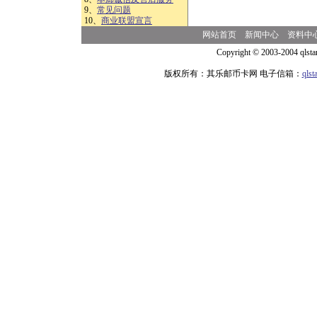
9、
常见问题
10、
商业联盟宣言
网站首页
新闻中心
资料中
Copyright © 2003-2004 qlsta
版权所有：其乐邮币卡网 电子信箱：
qls