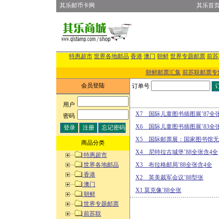
其乐邮币卡网
其乐首
特惠超市
世界各地邮品
香港
澳门
朝鲜
世界专题邮票
前苏
朝鲜邮票汇集
前苏联邮票专
会员登陆
订单号
用户
:
X7 国际儿童图书插图展’87全
密码
:
X6 国际儿童图书插图展’83全
X5 国际邮票展：国家图书馆无
商品分类
X4 尼特拉古城堡’88全张含4全
特惠超市
世界各地邮品
X3 布拉格邮局’88全张含4全
香港
X2 英美裁军会议’88型张
澳门
X1 莫克像’88全张
朝鲜
世界专题邮票
前苏联