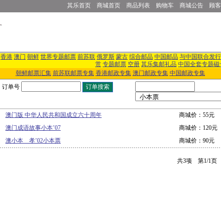
其乐首页
商城首页
商品列表
购物车
商城公告
顾客
香港
澳门
朝鲜
世界专题邮票
前苏联
俄罗斯
蒙古
综合邮品
中国邮品
与中国联合发行
赏
专题邮票
空册
其乐集邮礼品
中国全套专题磁
朝鲜邮票汇集
前苏联邮票专集
香港邮政专集
澳门邮政专集
中国邮政专集
订单号
澳门版 中华人民共和国成立六十周年
商城价：55元
澳门成语故事小本’07
商城价：120元
澳小本 孝’02小本票
商城价：90元
共3项 第1/1