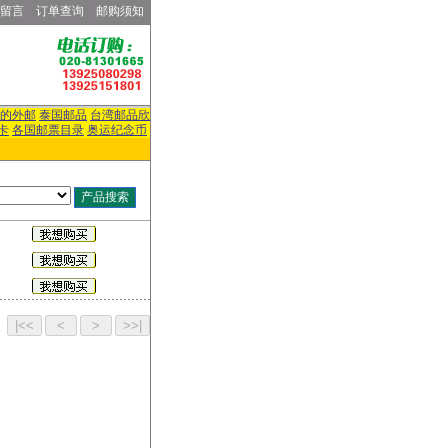
留言
订单查询
邮购须知
的外邮
泰国邮品
台湾邮品欣
卡
各国邮票目录
奥运纪念币
页