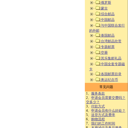
俄罗斯
蒙古
综合邮品
中国邮品
与中国联合发行
的外邮
泰国邮品
台湾邮品欣赏
专题邮票
空册
其乐集邮礼品
中国全套专题磁
卡
各国邮票目录
奥运纪念币
常见问题
1、
服务条款
2、
申请会员需要交费吗？
交多少？
3、
付款方式
4、
申请会员有什么好处？
5、
送货方式及费率
6、
购物流程
7、
我们的工作时间
8、
本廊诚信及售后服务