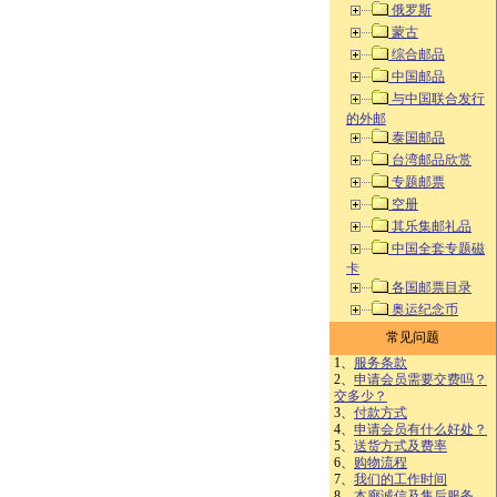
俄罗斯
蒙古
综合邮品
中国邮品
与中国联合发行
的外邮
泰国邮品
台湾邮品欣赏
专题邮票
空册
其乐集邮礼品
中国全套专题磁
卡
各国邮票目录
奥运纪念币
常见问题
1、
服务条款
2、
申请会员需要交费吗？
交多少？
3、
付款方式
4、
申请会员有什么好处？
5、
送货方式及费率
6、
购物流程
7、
我们的工作时间
8、
本廊诚信及售后服务