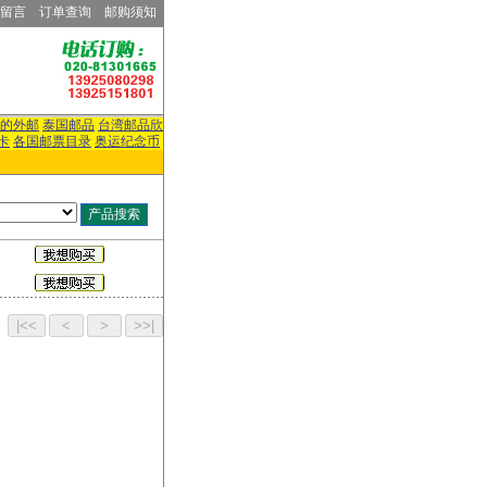
留言
订单查询
邮购须知
的外邮
泰国邮品
台湾邮品欣
卡
各国邮票目录
奥运纪念币
页