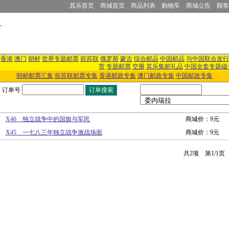
其乐首页
商城首页
商品列表
购物车
商城公告
顾客
香港
澳门
朝鲜
世界专题邮票
前苏联
俄罗斯
蒙古
综合邮品
中国邮品
与中国联合发行
赏
专题邮票
空册
其乐集邮礼品
中国全套专题磁
朝鲜邮票汇集
前苏联邮票专集
香港邮政专集
澳门邮政专集
中国邮政专集
订单号
X46 独立战争中的国旗与军民
商城价：9元
X45 一七八三年独立战争激战场面
商城价：9元
共2项 第1/1