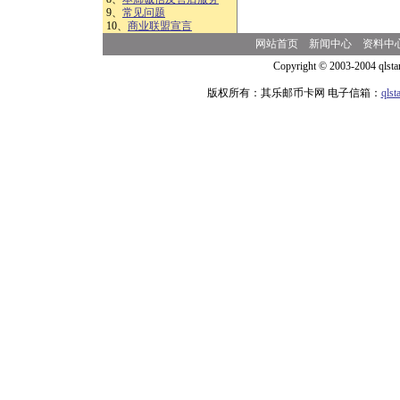
9、
常见问题
10、
商业联盟宣言
网站首页
新闻中心
资料中
Copyright © 2003-2004 qlsta
版权所有：其乐邮币卡网 电子信箱：
qls