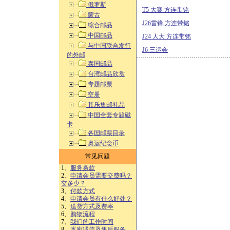
俄罗斯
T5 大寨 方连带铭
蒙古
J26雷锋 方连带铭
综合邮品
中国邮品
J24 人大 方连带铭
与中国联合发行
J6 三运会
的外邮
泰国邮品
台湾邮品欣赏
专题邮票
空册
其乐集邮礼品
中国全套专题磁
卡
各国邮票目录
奥运纪念币
常见问题
1、
服务条款
2、
申请会员需要交费吗？
交多少？
3、
付款方式
4、
申请会员有什么好处？
5、
送货方式及费率
6、
购物流程
7、
我们的工作时间
8、
本廊诚信及售后服务