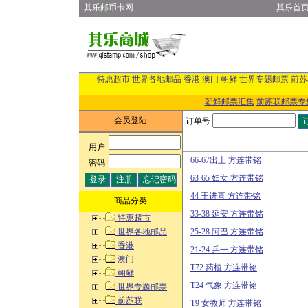
其乐邮币卡网
其乐首
特惠超市
世界各地邮品
香港
澳门
朝鲜
世界专题邮票
前苏
朝鲜邮票汇集
前苏联邮票专
会员登陆
订单号
用户
:
66-67出土 方连带铭
密码
:
63-65 妇女 方连带铭
44 王进喜 方连带铭
商品分类
33-38 延安 方连带铭
特惠超市
世界各地邮品
25-28 阿巴 方连带铭
香港
21-24 乒一 方连带铭
澳门
T72 药植 方连带铭
朝鲜
T24 气象 方连带铭
世界专题邮票
前苏联
T9 女教师 方连带铭