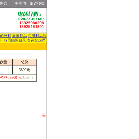
留言
订单查询
邮购须知
的外邮
泰国邮品
台湾邮品欣
卡
各国邮票目录
奥运纪念币
数量
总价
3800元
价格: 3800 元
人民币
请你将你购 买
或打电话等各类