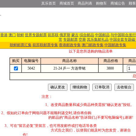
其乐首页
商城首页
商品列表
购物车
商城公告
顾客
香港
澳门
朝鲜
世界专题邮票
前苏联
俄罗斯
蒙古
综合邮品
中国邮品
与中国联合发行
赏
专题邮票
空册
其乐集邮礼品
中国全套专题磁
朝鲜邮票汇集
前苏联邮票专集
香港邮政专集
澳门邮政专集
中国邮政专集
以下是您所选购的物品清单
购买
电脑编号
商品名称
商品价格
商品
5042
21-24 乒一 方连带铭
3800
总
注意：
1、改变商品数量和减少商品种类需按“确认更改”按钮。
2、假如此订单由于网络问题不能顺利递交时,
的邮品的“商品名称”告诉我们,(不要写电脑编号),谢谢!
3、可在“留言必复”里留言，也可用发邮件
方式告之我们，以便我们能及时为您发货，谢谢合
作!