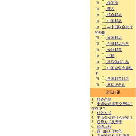
俄罗斯
蒙古
综合邮品
中国邮品
与中国联合发行
的外邮
泰国邮品
台湾邮品欣赏
专题邮票
空册
其乐集邮礼品
中国全套专题磁
卡
各国邮票目录
奥运纪念币
常见问题
1、
服务条款
2、
申请会员需要交费吗？
交多少？
3、
付款方式
4、
申请会员有什么好处？
5、
送货方式及费率
6、
购物流程
7、
我们的工作时间
8、
本廊诚信及售后服务