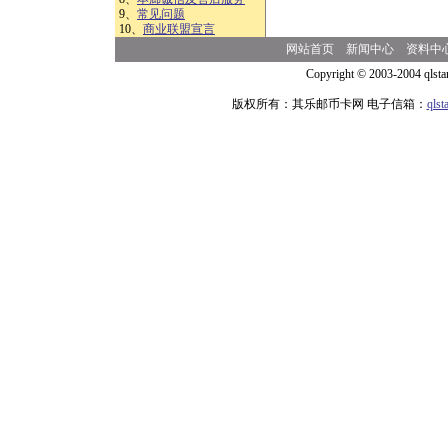
9、
常见问题
10、
商业联盟宣言
网站首页
新闻中心
资料中
Copyright © 2003-2004 qlsta
版权所有：其乐邮币卡网 电子信箱：
qls