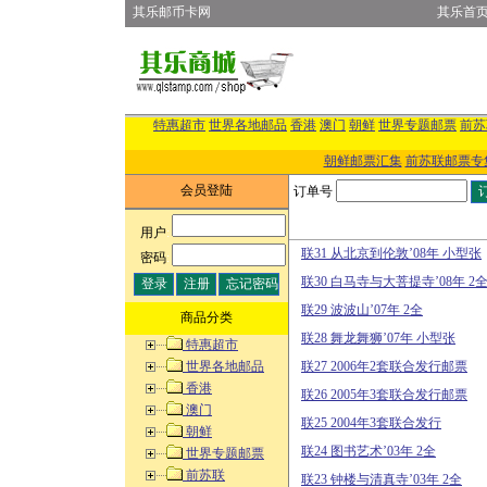
其乐邮币卡网
其乐首
特惠超市
世界各地邮品
香港
澳门
朝鲜
世界专题邮票
前苏
朝鲜邮票汇集
前苏联邮票专
会员登陆
订单号
用户
:
联31 从北京到伦敦’08年 小型张
密码
:
联30 白马寺与大菩提寺’08年 2
联29 波波山’07年 2全
商品分类
联28 舞龙舞狮’07年 小型张
特惠超市
世界各地邮品
联27 2006年2套联合发行邮票
香港
联26 2005年3套联合发行邮票
澳门
联25 2004年3套联合发行
朝鲜
联24 图书艺术’03年 2全
世界专题邮票
前苏联
联23 钟楼与清真寺’03年 2全