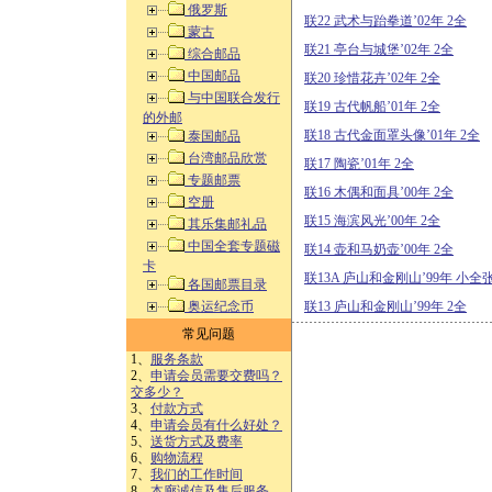
俄罗斯
联22 武术与跆拳道’02年 2全
蒙古
联21 亭台与城堡’02年 2全
综合邮品
中国邮品
联20 珍惜花卉’02年 2全
与中国联合发行
联19 古代帆船’01年 2全
的外邮
联18 古代金面罩头像’01年 2全
泰国邮品
台湾邮品欣赏
联17 陶瓷’01年 2全
专题邮票
联16 木偶和面具’00年 2全
空册
联15 海滨风光’00年 2全
其乐集邮礼品
中国全套专题磁
联14 壶和马奶壶’00年 2全
卡
联13A 庐山和金刚山’99年 小全
各国邮票目录
奥运纪念币
联13 庐山和金刚山’99年 2全
常见问题
1、
服务条款
2、
申请会员需要交费吗？
交多少？
3、
付款方式
4、
申请会员有什么好处？
5、
送货方式及费率
6、
购物流程
7、
我们的工作时间
8、
本廊诚信及售后服务