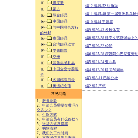
俄罗斯
编12 编49-52 红旗渠
蒙古
编11 编45-48 第一届亚洲乒乓
综合邮品
中国邮品
编10 编44 王进喜
与中国联合发行
编9 编39-43 发展体育
的外邮
编8 编33-38 延安文艺座谈会上
泰国邮品
台湾邮品欣赏
编7 编29-32 轮船
专题邮票
编6 编25-28 庆祝阿尔巴尼亚
空册
编5 编21-24 亚非乒
其乐集邮礼品
中国全套专题磁
编4 编12-20 建党50周年
卡
编3 编8-11 巴黎公社
各国邮票目录
奥运纪念币
编2 编7 严惩
常见问题
1、
服务条款
2、
申请会员需要交费吗？
交多少？
3、
付款方式
4、
申请会员有什么好处？
5、
送货方式及费率
6、
购物流程
7、
我们的工作时间
8、
本廊诚信及售后服务