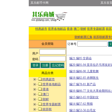
其乐邮币卡网
其乐首
特惠超市
世界各地邮品
香港
澳门
朝鲜
世界专题邮票
前苏
朝鲜邮票汇集
前苏联邮票专
会员登陆
订单号
用户
:
编21 编95 交易会
密码
:
编20 编91-94 亚非拉乒乓球友
编19 编86-90 儿童歌舞
商品分类
编18 编82-85 赤脚医生
特惠超市
世界各地邮品
编17 编78-81 新产品
香港
编16 编66-77 文化大革命期间
澳门
编15 编63-65 中国妇女
朝鲜
编14 编57-62 熊猫
世界专题邮票
前苏联
编13 编53-56 白毛女