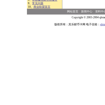
9、
常见问题
10、
商业联盟宣言
网站首页
新闻中心
资料中
Copyright © 2003-2004 qlsta
版权所有：其乐邮币卡网 电子信箱：
qls