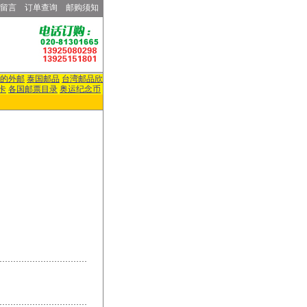
留言
订单查询
邮购须知
的外邮
泰国邮品
台湾邮品欣
卡
各国邮票目录
奥运纪念币