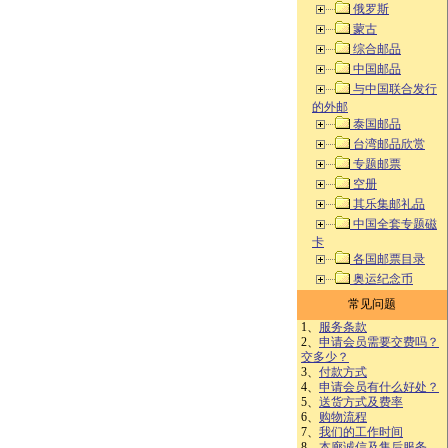
俄罗斯
蒙古
综合邮品
中国邮品
与中国联合发行
的外邮
泰国邮品
台湾邮品欣赏
专题邮票
空册
其乐集邮礼品
中国全套专题磁
卡
各国邮票目录
奥运纪念币
常见问题
1、
服务条款
2、
申请会员需要交费吗？
交多少？
3、
付款方式
4、
申请会员有什么好处？
5、
送货方式及费率
6、
购物流程
7、
我们的工作时间
8、
本廊诚信及售后服务