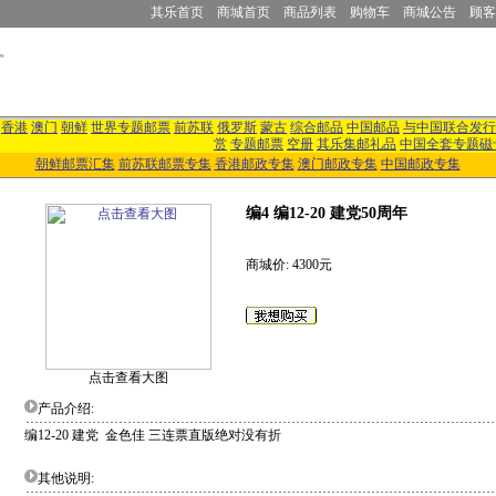
其乐首页
商城首页
商品列表
购物车
商城公告
顾客
香港
澳门
朝鲜
世界专题邮票
前苏联
俄罗斯
蒙古
综合邮品
中国邮品
与中国联合发行
赏
专题邮票
空册
其乐集邮礼品
中国全套专题磁
朝鲜邮票汇集
前苏联邮票专集
香港邮政专集
澳门邮政专集
中国邮政专集
编4 编12-20 建党50周年
商城价: 4300元
点击查看大图
产品介绍:
编12-20 建党 金色佳 三连票直版绝对没有折
其他说明: