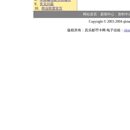
9、
常见问题
10、
商业联盟宣言
网站首页
新闻中心
资料中
Copyright © 2003-2004 qlsta
版权所有：其乐邮币卡网 电子信箱：
qls