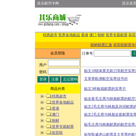
其乐邮币卡网
其乐首
特惠超市
世界各地邮品
香港
澳门
朝鲜
世界专题邮票
前苏
朝鲜邮票汇集
前苏联邮票专
会员登陆
订单号
用户
:
贴文18错体票无刺刀等航空实寄
密码
:
文革寄欧洲航空实寄挂号封
商品分类
贴文5样板戏邮票的实寄片
特惠超市
贴全套毛主席与林彪邮票的航空
世界各地邮品
贴文2毛主席与林彪及诗词邮票
香港
澳门
贴文2毛主席与林彪全套邮票实
朝鲜
贴毛主席与林彪邮票的航空实寄
世界专题邮票
前苏联
贴智取威虎山邮票及文革票的航