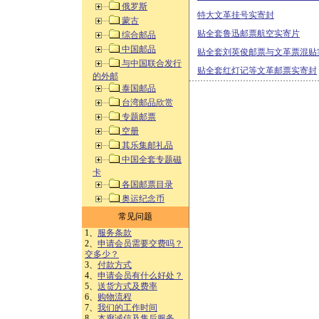
俄罗斯
特大文革挂号实寄封
蒙古
贴全套鲁迅邮票航空实寄片
综合邮品
中国邮品
贴全套刘英俊邮票与文革票混贴
与中国联合发行
贴全套红灯记等文革邮票实寄封
的外邮
泰国邮品
台湾邮品欣赏
专题邮票
空册
其乐集邮礼品
中国全套专题磁
卡
各国邮票目录
奥运纪念币
常见问题
1、
服务条款
2、
申请会员需要交费吗？
交多少？
3、
付款方式
4、
申请会员有什么好处？
5、
送货方式及费率
6、
购物流程
7、
我们的工作时间
8、
本廊诚信及售后服务