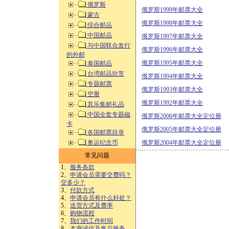
俄罗斯
俄罗斯1999年邮票大全
蒙古
俄罗斯1998年邮票大全
综合邮品
中国邮品
俄罗斯1997年邮票大全
与中国联合发行
俄罗斯1996年邮票大全
的外邮
俄罗斯1995年邮票大全
泰国邮品
台湾邮品欣赏
俄罗斯1994年邮票大全
专题邮票
俄罗斯1993年邮票大全
空册
俄罗斯1992年邮票大全
其乐集邮礼品
中国全套专题磁
俄罗斯2006年邮票大全定位册
卡
俄罗斯2005年邮票大全定位册
各国邮票目录
奥运纪念币
俄罗斯2004年邮票大全定位册
常见问题
1、
服务条款
2、
申请会员需要交费吗？
交多少？
3、
付款方式
4、
申请会员有什么好处？
5、
送货方式及费率
6、
购物流程
7、
我们的工作时间
8、
本廊诚信及售后服务