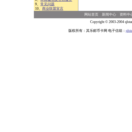
9、
常见问题
10、
商业联盟宣言
网站首页
新闻中心
资料中
Copyright © 2003-2004 qlsta
版权所有：其乐邮币卡网 电子信箱：
qls