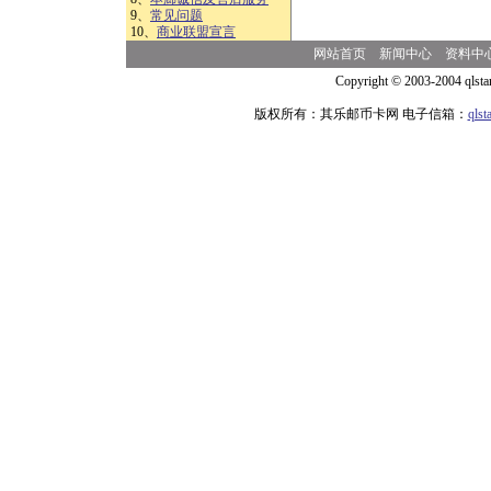
9、
常见问题
10、
商业联盟宣言
网站首页
新闻中心
资料中
Copyright © 2003-2004 qlsta
版权所有：其乐邮币卡网 电子信箱：
qls