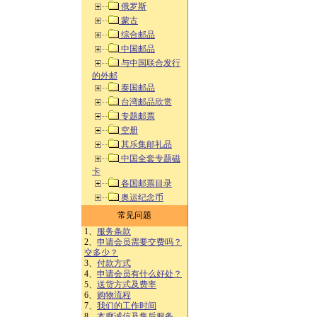
俄罗斯
蒙古
综合邮品
中国邮品
与中国联合发行
的外邮
泰国邮品
台湾邮品欣赏
专题邮票
空册
其乐集邮礼品
中国全套专题磁
卡
各国邮票目录
奥运纪念币
常见问题
1、
服务条款
2、
申请会员需要交费吗？
交多少？
3、
付款方式
4、
申请会员有什么好处？
5、
送货方式及费率
6、
购物流程
7、
我们的工作时间
8、
本廊诚信及售后服务