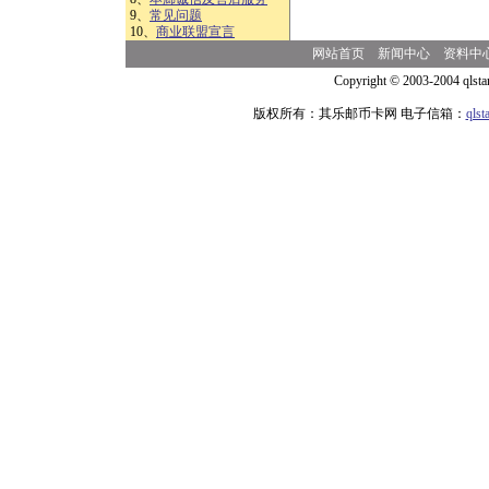
9、
常见问题
10、
商业联盟宣言
网站首页
新闻中心
资料中
Copyright © 2003-2004 qlsta
版权所有：其乐邮币卡网 电子信箱：
qls