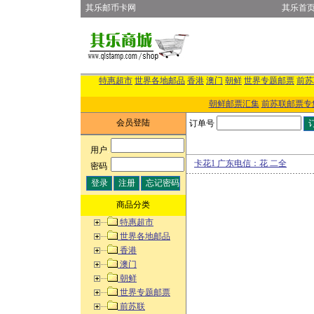
其乐邮币卡网
其乐首
特惠超市
世界各地邮品
香港
澳门
朝鲜
世界专题邮票
前苏
朝鲜邮票汇集
前苏联邮票专
会员登陆
订单号
用户
:
卡花1 广东电信：花 二全
密码
:
商品分类
特惠超市
世界各地邮品
香港
澳门
朝鲜
世界专题邮票
前苏联