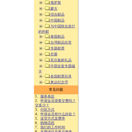
俄罗斯
蒙古
综合邮品
中国邮品
与中国联合发行
的外邮
泰国邮品
台湾邮品欣赏
专题邮票
空册
其乐集邮礼品
中国全套专题磁
卡
各国邮票目录
奥运纪念币
常见问题
1、
服务条款
2、
申请会员需要交费吗？
交多少？
3、
付款方式
4、
申请会员有什么好处？
5、
送货方式及费率
6、
购物流程
7、
我们的工作时间
8、
本廊诚信及售后服务