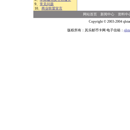
9、
常见问题
10、
商业联盟宣言
网站首页
新闻中心
资料中
Copyright © 2003-2004 qlsta
版权所有：其乐邮币卡网 电子信箱：
qls