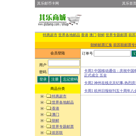
其乐邮币卡网
其乐首
特惠超市
世界各地邮品
香港
澳门
朝鲜
世界专题邮票
前苏
朝鲜邮票汇集
前苏联邮票专
会员登陆
订单号
用户
:
卡周3 中国移动通信：庆祝中
密码
:
正式成立 五全
卡周2 神州在线北京纪事-热烈庆
商品分类
卡周1 杭州日报创刊五十周年八
特惠超市
世界各地邮品
香港
澳门
朝鲜
世界专题邮票
前苏联