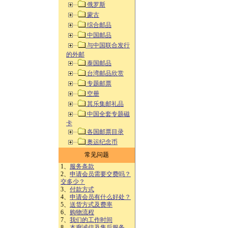
俄罗斯
蒙古
综合邮品
中国邮品
与中国联合发行
的外邮
泰国邮品
台湾邮品欣赏
专题邮票
空册
其乐集邮礼品
中国全套专题磁
卡
各国邮票目录
奥运纪念币
常见问题
1、
服务条款
2、
申请会员需要交费吗？
交多少？
3、
付款方式
4、
申请会员有什么好处？
5、
送货方式及费率
6、
购物流程
7、
我们的工作时间
8、
本廊诚信及售后服务