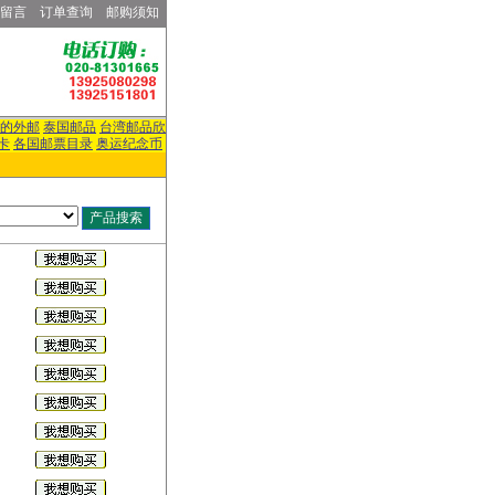
留言
订单查询
邮购须知
的外邮
泰国邮品
台湾邮品欣
卡
各国邮票目录
奥运纪念币