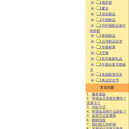
俄罗斯
蒙古
综合邮品
中国邮品
与中国联合发行
的外邮
泰国邮品
台湾邮品欣赏
专题邮票
空册
其乐集邮礼品
中国全套专题磁
卡
各国邮票目录
奥运纪念币
常见问题
1、
服务条款
2、
申请会员需要交费吗？
交多少？
3、
付款方式
4、
申请会员有什么好处？
5、
送货方式及费率
6、
购物流程
7、
我们的工作时间
8、
本廊诚信及售后服务