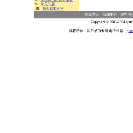
9、
常见问题
10、
商业联盟宣言
网站首页
新闻中心
资料中
Copyright © 2003-2004 qlsta
版权所有：其乐邮币卡网 电子信箱：
qls