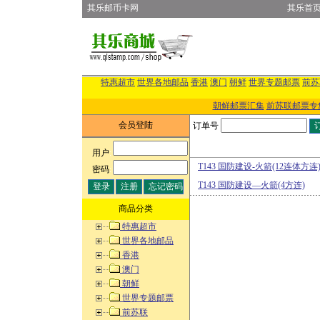
其乐邮币卡网
其乐首
特惠超市
世界各地邮品
香港
澳门
朝鲜
世界专题邮票
前苏
朝鲜邮票汇集
前苏联邮票专
会员登陆
订单号
用户
:
T143 国防建设-火箭(12连体方连
密码
:
T143 国防建设—火箭(4方连)
商品分类
特惠超市
世界各地邮品
香港
澳门
朝鲜
世界专题邮票
前苏联