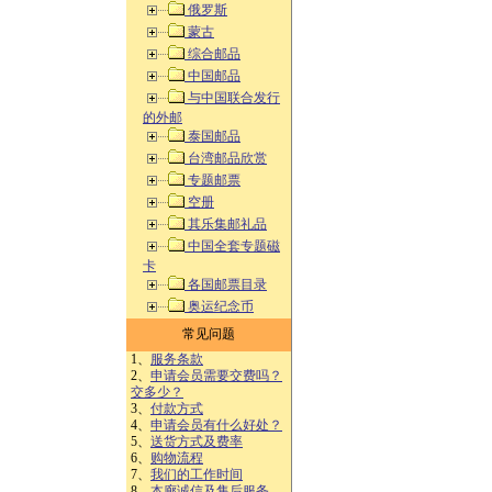
俄罗斯
蒙古
综合邮品
中国邮品
与中国联合发行
的外邮
泰国邮品
台湾邮品欣赏
专题邮票
空册
其乐集邮礼品
中国全套专题磁
卡
各国邮票目录
奥运纪念币
常见问题
1、
服务条款
2、
申请会员需要交费吗？
交多少？
3、
付款方式
4、
申请会员有什么好处？
5、
送货方式及费率
6、
购物流程
7、
我们的工作时间
8、
本廊诚信及售后服务