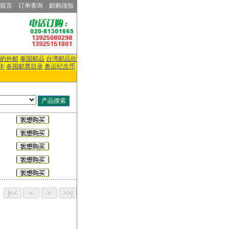
留言
订单查询
邮购须知
的外邮
泰国邮品
台湾邮品欣
卡
各国邮票目录
奥运纪念币
页