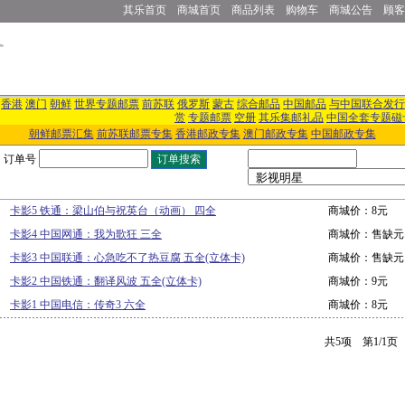
其乐首页
商城首页
商品列表
购物车
商城公告
顾客
香港
澳门
朝鲜
世界专题邮票
前苏联
俄罗斯
蒙古
综合邮品
中国邮品
与中国联合发行
赏
专题邮票
空册
其乐集邮礼品
中国全套专题磁
朝鲜邮票汇集
前苏联邮票专集
香港邮政专集
澳门邮政专集
中国邮政专集
订单号
卡影5 铁通：梁山伯与祝英台（动画） 四全
商城价：8元
卡影4 中国网通：我为歌狂 三全
商城价：售缺元
卡影3 中国联通：心急吃不了热豆腐 五全(立体卡)
商城价：售缺元
卡影2 中国铁通：翻译风波 五全(立体卡)
商城价：9元
卡影1 中国电信：传奇3 六全
商城价：8元
共5项 第1/1