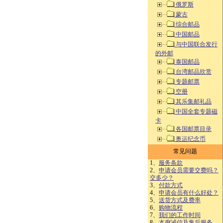
俄罗斯
蒙古
综合邮品
中国邮品
与中国联合发行
的外邮
泰国邮品
台湾邮品欣赏
专题邮票
空册
其乐集邮礼品
中国全套专题磁
卡
各国邮票目录
奥运纪念币
常见问题
1、
服务条款
2、
申请会员需要交费吗？
交多少？
3、
付款方式
4、
申请会员有什么好处？
5、
送货方式及费率
6、
购物流程
7、
我们的工作时间
8、
本廊诚信及售后服务