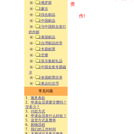
俄罗斯
类 方式告之
蒙古
综合邮品
作!
中国邮品
与中国联合发行
的外邮
泰国邮品
台湾邮品欣赏
专题邮票
空册
其乐集邮礼品
中国全套专题磁
卡
各国邮票目录
奥运纪念币
常见问题
1、
服务条款
2、
申请会员需要交费吗？
交多少？
3、
付款方式
4、
申请会员有什么好处？
5、
送货方式及费率
6、
购物流程
7、
我们的工作时间
8、
本廊诚信及售后服务