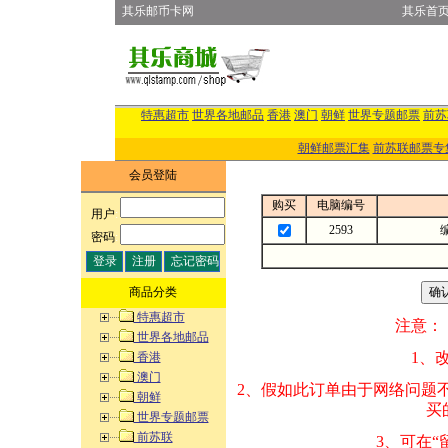
其乐邮币卡网
其乐首
特惠超市
世界各地邮品
香港
澳门
朝鲜
世界专题邮票
前苏
朝鲜邮票汇集
前苏联邮票专
会员登陆
购买
电脑编号
用户
:
2593
密码
:
商品分类
特惠超市
注意：
世界各地邮品
1、改变商品数量
香港
澳门
2、假如此订单由
朝鲜
买的邮品的“商
世界专题邮票
前苏联
3、可在“