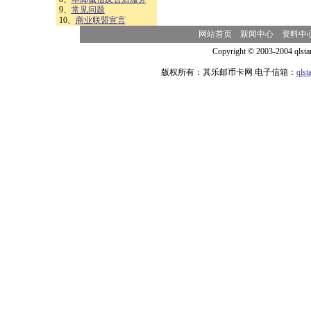
9、
常见问题
10、
商业联盟宣言
网站首页
新闻中心
资料中
Copyright © 2003-2004 qlsta
版权所有：其乐邮币卡网 电子信箱：
qls