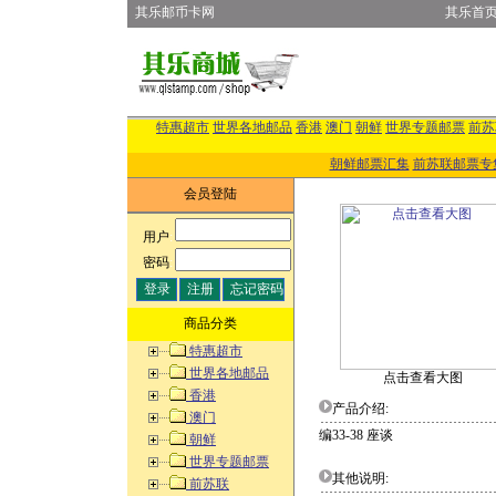
其乐邮币卡网
其乐首
特惠超市
世界各地邮品
香港
澳门
朝鲜
世界专题邮票
前苏
朝鲜邮票汇集
前苏联邮票专
会员登陆
用户
:
密码
:
商品分类
特惠超市
世界各地邮品
点击查看大图
香港
产品介绍:
澳门
编33-38 座谈
朝鲜
世界专题邮票
其他说明:
前苏联