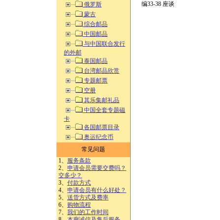
编33-38 座谈
俄罗斯
蒙古
综合邮品
中国邮品
与中国联合发行
的外邮
泰国邮品
台湾邮品欣赏
专题邮票
空册
其乐集邮礼品
中国全套专题磁
卡
各国邮票目录
奥运纪念币
常见问题
1、
服务条款
2、
申请会员需要交费吗？
交多少？
3、
付款方式
4、
申请会员有什么好处？
5、
送货方式及费率
6、
购物流程
7、
我们的工作时间
8、
本廊诚信及售后服务