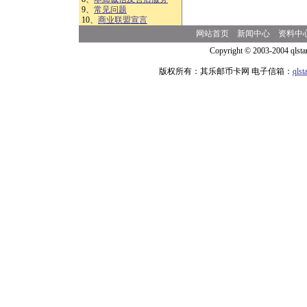
9、
常见问题
10、
商业联盟宣言
网站首页
新闻中心
资料中
Copyright © 2003-2004 qlsta
版权所有：其乐邮币卡网 电子信箱：
qls