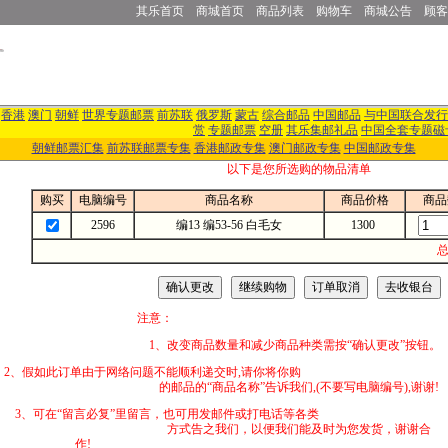
其乐首页
商城首页
商品列表
购物车
商城公告
顾客
香港
澳门
朝鲜
世界专题邮票
前苏联
俄罗斯
蒙古
综合邮品
中国邮品
与中国联合发行
赏
专题邮票
空册
其乐集邮礼品
中国全套专题磁
朝鲜邮票汇集
前苏联邮票专集
香港邮政专集
澳门邮政专集
中国邮政专集
以下是您所选购的物品清单
购买
电脑编号
商品名称
商品价格
商品
2596
编13 编53-56 白毛女
1300
总
注意：
1、改变商品数量和减少商品种类需按“确认更改”按钮。
2、假如此订单由于网络问题不能顺利递交时,
的邮品的“商品名称”告诉我们,(不要写电脑编号),谢谢!
3、可在“留言必复”里留言，也可用发邮件
方式告之我们，以便我们能及时为您发货，谢谢合
作!