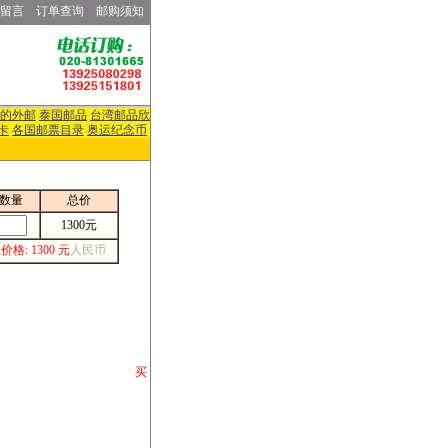
留言
订单查询
邮购须知
的外邮
泰国邮品
台湾邮品欣
卡
各国邮票目录
奥运纪念币
数量
总价
1300元
价格: 1300 元
人民币
请你将你购 买
或打电话等各类