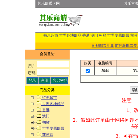
其乐邮币卡网
其乐首
特惠超市
世界各地邮品
香港
澳门
朝鲜
世界专题邮票
前苏
朝鲜邮票汇集
前苏联邮票专
会员登陆
购买
电脑编号
用户
:
5044
3
密码
:
商品分类
特惠超市
注意：
世界各地邮品
1、改变商品数量
香港
澳门
2、假如此订单由
朝鲜
买的邮品的“商
世界专题邮票
前苏联
3、可在“