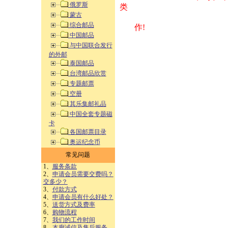
俄罗斯
类 方式告之
蒙古
综合邮品
作!
中国邮品
与中国联合发行
的外邮
泰国邮品
台湾邮品欣赏
专题邮票
空册
其乐集邮礼品
中国全套专题磁
卡
各国邮票目录
奥运纪念币
常见问题
1、
服务条款
2、
申请会员需要交费吗？
交多少？
3、
付款方式
4、
申请会员有什么好处？
5、
送货方式及费率
6、
购物流程
7、
我们的工作时间
8、
本廊诚信及售后服务