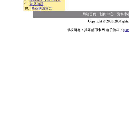
9、
常见问题
10、
商业联盟宣言
网站首页
新闻中心
资料中
Copyright © 2003-2004 qlsta
版权所有：其乐邮币卡网 电子信箱：
qls