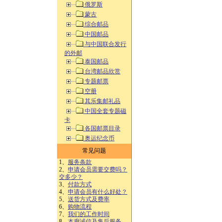
俄罗斯
蒙古
综合邮品
中国邮品
与中国联合发行
的外邮
泰国邮品
台湾邮品欣赏
专题邮票
空册
其乐集邮礼品
中国全套专题磁
卡
各国邮票目录
奥运纪念币
常见问题
1、
服务条款
2、
申请会员需要交费吗？
交多少？
3、
付款方式
4、
申请会员有什么好处？
5、
送货方式及费率
6、
购物流程
7、
我们的工作时间
8、
本廊诚信及售后服务