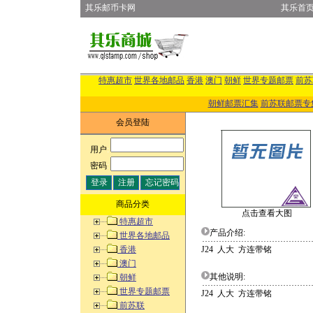
其乐邮币卡网
其乐首
特惠超市
世界各地邮品
香港
澳门
朝鲜
世界专题邮票
前苏
朝鲜邮票汇集
前苏联邮票专
会员登陆
用户
:
密码
:
商品分类
点击查看大图
特惠超市
产品介绍:
世界各地邮品
香港
J24 人大 方连带铭
澳门
其他说明:
朝鲜
世界专题邮票
J24 人大 方连带铭
前苏联