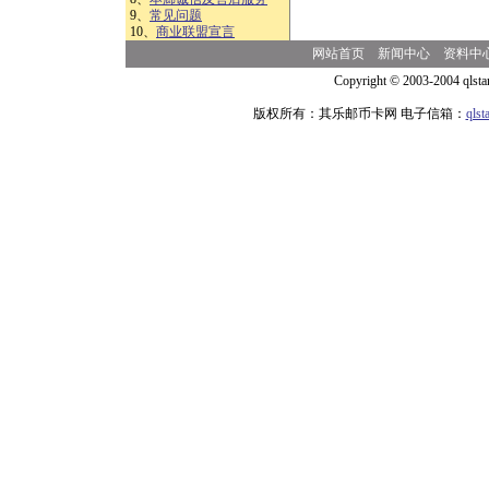
9、
常见问题
10、
商业联盟宣言
网站首页
新闻中心
资料中
Copyright © 2003-2004 qlsta
版权所有：其乐邮币卡网 电子信箱：
qls