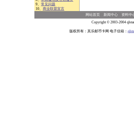
9、
常见问题
10、
商业联盟宣言
网站首页
新闻中心
资料中
Copyright © 2003-2004 qlsta
版权所有：其乐邮币卡网 电子信箱：
qls