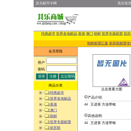
其乐邮币卡网
其乐首
特惠超市
世界各地邮品
香港
澳门
朝鲜
世界专题邮票
前苏
朝鲜邮票汇集
前苏联邮票专
会员登陆
用户
:
密码
:
商品分类
点击查看大图
特惠超市
产品介绍:
世界各地邮品
香港
44 王进喜 方连带铭
澳门
其他说明:
朝鲜
世界专题邮票
44 王进喜 方连带铭
前苏联