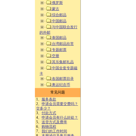
俄罗斯
蒙古
综合邮品
中国邮品
与中国联合发行
的外邮
泰国邮品
台湾邮品欣赏
专题邮票
空册
其乐集邮礼品
中国全套专题磁
卡
各国邮票目录
奥运纪念币
常见问题
1、
服务条款
2、
申请会员需要交费吗？
交多少？
3、
付款方式
4、
申请会员有什么好处？
5、
送货方式及费率
6、
购物流程
7、
我们的工作时间
8、
本廊诚信及售后服务