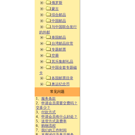
俄罗斯
蒙古
综合邮品
中国邮品
与中国联合发行
的外邮
泰国邮品
台湾邮品欣赏
专题邮票
空册
其乐集邮礼品
中国全套专题磁
卡
各国邮票目录
奥运纪念币
常见问题
1、
服务条款
2、
申请会员需要交费吗？
交多少？
3、
付款方式
4、
申请会员有什么好处？
5、
送货方式及费率
6、
购物流程
7、
我们的工作时间
8、
本廊诚信及售后服务