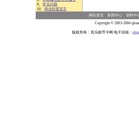
9、
常见问题
10、
商业联盟宣言
网站首页
新闻中心
资料中
Copyright © 2003-2004 qlsta
版权所有：其乐邮币卡网 电子信箱：
qls