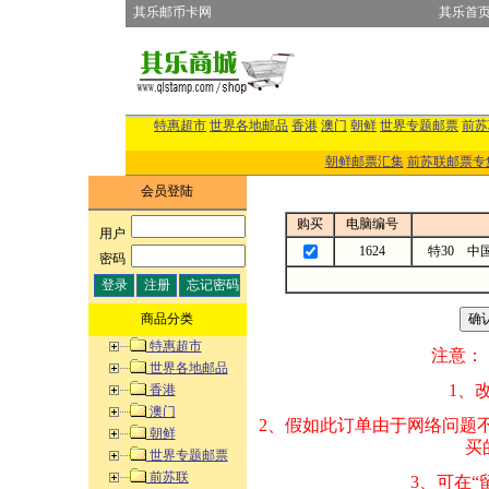
其乐邮币卡网
其乐首
特惠超市
世界各地邮品
香港
澳门
朝鲜
世界专题邮票
前苏
朝鲜邮票汇集
前苏联邮票专
会员登陆
购买
电脑编号
用户
:
1624
特30 中
密码
:
商品分类
特惠超市
注意：
世界各地邮品
1、改变商品数量
香港
澳门
2、假如此订单由
朝鲜
买的邮品的“商
世界专题邮票
前苏联
3、可在“