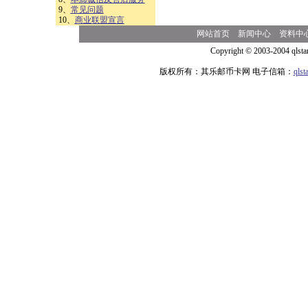
9、
常见问题
10、
商业联盟宣言
网站首页
新闻中心
资料中
Copyright © 2003-2004 qlsta
版权所有：其乐邮币卡网 电子信箱：
qls