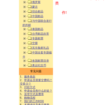
俄罗斯
类 方式告之
蒙古
综合邮品
作!
中国邮品
与中国联合发行
的外邮
泰国邮品
台湾邮品欣赏
专题邮票
空册
其乐集邮礼品
中国全套专题磁
卡
各国邮票目录
奥运纪念币
常见问题
1、
服务条款
2、
申请会员需要交费吗？
交多少？
3、
付款方式
4、
申请会员有什么好处？
5、
送货方式及费率
6、
购物流程
7、
我们的工作时间
8、
本廊诚信及售后服务