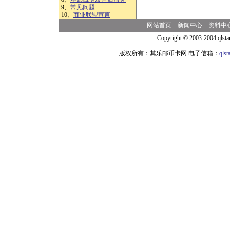
9、
常见问题
10、
商业联盟宣言
网站首页
新闻中心
资料中
Copyright © 2003-2004 qlsta
版权所有：其乐邮币卡网 电子信箱：
qls