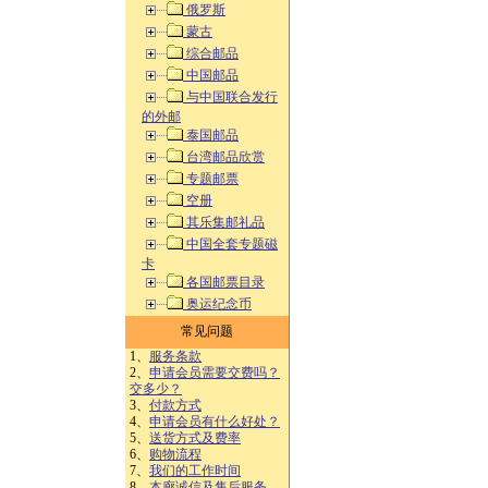
俄罗斯
蒙古
综合邮品
中国邮品
与中国联合发行
的外邮
泰国邮品
台湾邮品欣赏
专题邮票
空册
其乐集邮礼品
中国全套专题磁
卡
各国邮票目录
奥运纪念币
常见问题
1、
服务条款
2、
申请会员需要交费吗？
交多少？
3、
付款方式
4、
申请会员有什么好处？
5、
送货方式及费率
6、
购物流程
7、
我们的工作时间
8、
本廊诚信及售后服务