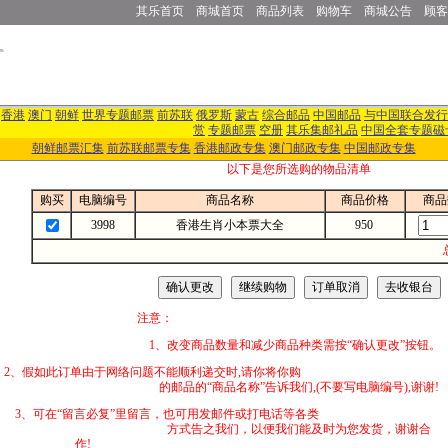
其乐首页
商城首页
商品列表
购物车
商城公告
顾客
香港
澳门
朝鲜
世界专题邮票
前苏联
俄罗斯
蒙古
综合邮品
中国邮品
与中国联合发行
赏
专题邮票
空册
其乐集邮礼品
中国全套专题磁
朝鲜邮票汇集
前苏联邮票专集
香港邮政专集
澳门邮政专集
中国邮政专集
以下是您所选购的物品清单
购买
电脑编号
商品名称
商品价格
商品
3998
香港生肖小本票大全
950
注意：
1、改变商品数量和减少商品种类需按“确认更改”按钮。
2、假如此订单由于网络问题不能顺利递交时,
的邮品的“商品名称”告诉我们,(不要写电脑编号),谢谢!
3、可在“留言必复”里留言，也可用发邮件
方式告之我们，以便我们能及时为您发货，谢谢合
作!