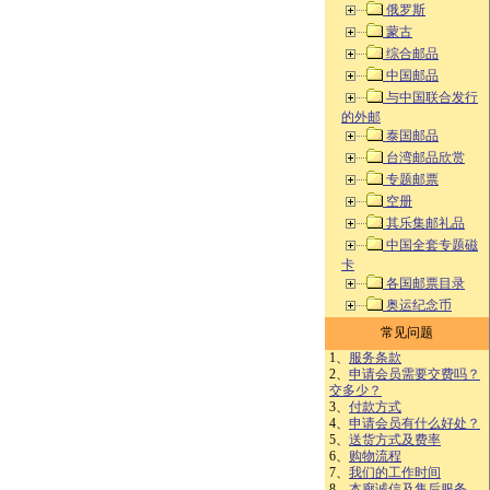
俄罗斯
蒙古
综合邮品
中国邮品
与中国联合发行
的外邮
泰国邮品
台湾邮品欣赏
专题邮票
空册
其乐集邮礼品
中国全套专题磁
卡
各国邮票目录
奥运纪念币
常见问题
1、
服务条款
2、
申请会员需要交费吗？
交多少？
3、
付款方式
4、
申请会员有什么好处？
5、
送货方式及费率
6、
购物流程
7、
我们的工作时间
8、
本廊诚信及售后服务