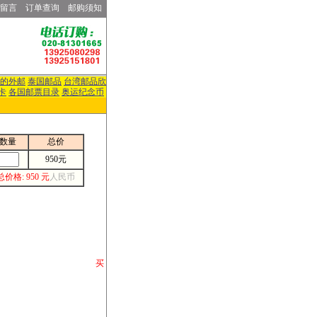
留言
订单查询
邮购须知
的外邮
泰国邮品
台湾邮品欣
卡
各国邮票目录
奥运纪念币
数量
总价
950元
总价格: 950 元
人民币
请你将你购 买
或打电话等各类